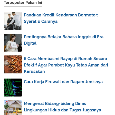
Terpopuler Pekan Ini
2014
(44)
►
2013
(173)
▼
Panduan Kredit Kendaraan Bermotor:
December
(2)
►
Syarat & Caranya
November
(3)
▼
Latihan Soal PAI Semester Gasal dan Genap Kelas
Pentingnya Belajar Bahasa Inggris di Era
X,...
Digital
Kunci Jawaban Latihan Soal UAS Gasal Th.
2012/2013
6 Cara Membasmi Rayap di Rumah Secara
Do’a Pembukan LDK
Efektif Agar Perabot Kayu Tetap Aman dari
Kerusakan
October
(1)
►
September
(5)
►
Cara Kerja Firewall dan Ragam Jenisnya
August
(31)
►
July
(83)
►
Mengenal Bidang-bidang Dinas
June
(13)
►
Lingkungan Hidup dan Tugas-tugasnya
May
(9)
►