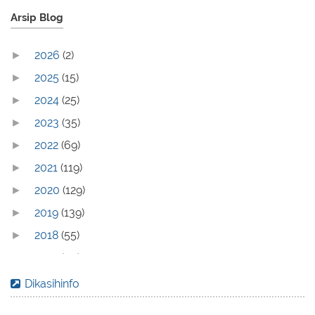
Arsip Blog
2026
(2)
►
2025
(15)
►
2024
(25)
►
2023
(35)
►
2022
(69)
►
2021
(119)
►
2020
(129)
►
2019
(139)
►
2018
(55)
►
2017
(70)
►
2016
(83)
►
Dikasihinfo
2015
(30)
►