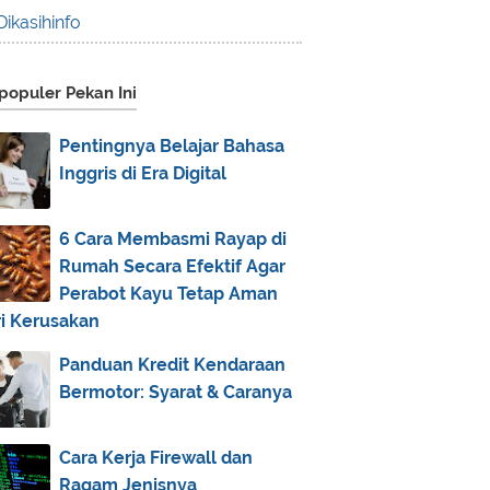
December
(2)
►
Dikasihinfo
November
(10)
►
October
(4)
►
populer Pekan Ini
September
(6)
►
August
(2)
►
Pentingnya Belajar Bahasa
Inggris di Era Digital
July
(10)
▼
Daftar Lomba Blog Agustus 2017
(Update!)
6 Cara Membasmi Rayap di
Rumah Secara Efektif Agar
Ayat Al-Qur'an tentang Etos Kerja
Perabot Kayu Tetap Aman
Ayat Al-Qur'an tentang Kompetisi
ri Kerusakan
dalam Kebaikan
Ayat Al-Qur'an tentang Taat Pada
Panduan Kredit Kendaraan
Aturan
Bermotor: Syarat & Caranya
Do’a Penutupan Masa Pengenalan
Lingkungan Sekolah ...
Cara Kerja Firewall dan
Lebaran Semakin Kompak dengan
Ragam Jenisnya