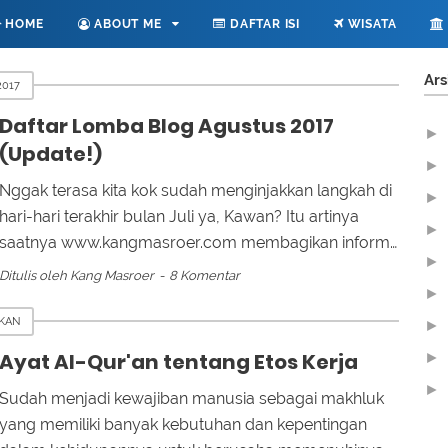
HOME
ABOUT ME
DAFTAR ISI
WISATA
Ars
2017
Daftar Lomba Blog Agustus 2017
►
(Update!)
►
Nggak terasa kita kok sudah menginjakkan langkah di
►
hari-hari terakhir bulan Juli ya, Kawan? Itu artinya
►
saatnya www.kangmasroer.com membagikan inform…
►
Ditulis oleh
Kang Masroer
8 Komentar
►
IKAN
►
Ayat Al-Qur'an tentang Etos Kerja
►
►
Sudah menjadi kewajiban manusia sebagai makhluk
▼
yang memiliki banyak kebutuhan dan kepentingan