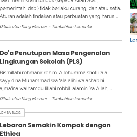
Taat memiliki arti tunduk (kepada Allah Swt.,
pemerintah, dsb.) tidak berlaku curang, dan atau setia.
Aturan adalah tindakan atau perbuatan yang harus …
Ditulis oleh
Kang Masroer
Tambahkan komentar
Le
Do’a Penutupan Masa Pengenalan
Lingkungan Sekolah (PLS)
Bismillahi rohmanir rohim. Allohumma sholli ‘ala
sayyidina Muhammad wa ‘ala alihi wa ashabihi
ajma’ina walhamdu lillahi robbil ‘alamin. Ya Allah, …
Ditulis oleh
Kang Masroer
Tambahkan komentar
LOMBA BLOG
Lebaran Semakin Kompak dengan
Ethica
►