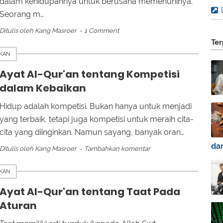
dalam kehidupannya untuk berusaha memenuhinya.
Seorang m…
Ditulis oleh
Kang Masroer
1 Comment
Ter
IKAN
Ayat Al-Qur'an tentang Kompetisi
dalam Kebaikan
Hidup adalah kompetisi. Bukan hanya untuk menjadi
yang terbaik, tetapi juga kompetisi untuk meraih cita-
cita yang diinginkan. Namun sayang, banyak oran…
da
Ditulis oleh
Kang Masroer
Tambahkan komentar
IKAN
Ayat Al-Qur'an tentang Taat Pada
Aturan