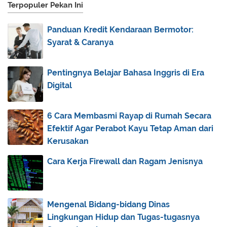
Terpopuler Pekan Ini
December
(7)
▼
Media Pembelajaran Power Point PAI Kelas X
Panduan Kredit Kendaraan Bermotor:
Kurikul...
Syarat & Caranya
RPP PAI dan Budi Pekerti SMA Kelas X Kurikulum
20...
Pentingnya Belajar Bahasa Inggris di Era
Tawassul dengan Orang yang Telah Wafat
Digital
Toleransi, Tenggangrasa dan Ucapan Selamat
Natal
6 Cara Membasmi Rayap di Rumah Secara
Seputar Hukum Mengucapkan Selamat Natal
Efektif Agar Perabot Kayu Tetap Aman dari
Hukum dan Dalil Maulid Nabi
Kerusakan
Hukum Tahlilan (Kenduri / Selamatan) Orang
Cara Kerja Firewall dan Ragam Jenisnya
Meninggal
November
(3)
►
October
(3)
►
Mengenal Bidang-bidang Dinas
September
(1)
►
Lingkungan Hidup dan Tugas-tugasnya