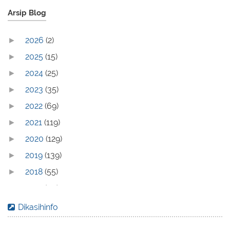
Arsip Blog
2026
(2)
►
2025
(15)
►
2024
(25)
►
2023
(35)
►
2022
(69)
►
2021
(119)
►
2020
(129)
►
2019
(139)
►
2018
(55)
►
2017
(70)
►
2016
(83)
►
Dikasihinfo
2015
(30)
▼