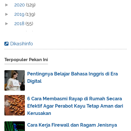
2020
(129)
►
2019
(139)
►
2018
(55)
►
2017
(70)
►
2016
(83)
►
Dikasihinfo
2015
(30)
►
Terpopuler Pekan Ini
2014
(44)
►
2013
(173)
▼
Pentingnya Belajar Bahasa Inggris di Era
December
(2)
►
Digital
November
(3)
►
October
(1)
►
6 Cara Membasmi Rayap di Rumah Secara
Efektif Agar Perabot Kayu Tetap Aman dari
September
(5)
►
Kerusakan
August
(31)
►
Cara Kerja Firewall dan Ragam Jenisnya
July
(83)
▼