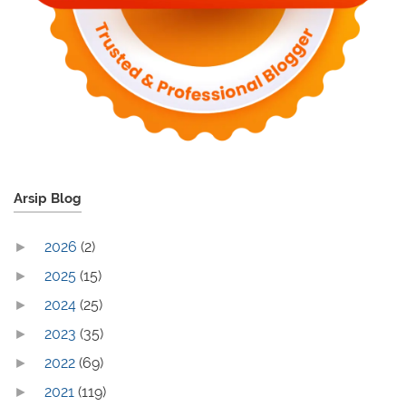
Arsip Blog
2026
(2)
►
2025
(15)
►
2024
(25)
►
2023
(35)
►
2022
(69)
►
2021
(119)
►