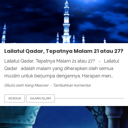
Lailatul Qadar, Tepatnya Malam 21 atau 27?
Lailatul Qadar, Tepatnya Malam 21 atau 27? - Lailatul
Qadar adalah malam yang diharapkan oleh semua
muslim untuk berjumpa dengannya. Harapan men…
Ditulis oleh
Kang Masroer
Tambahkan komentar
ASWAJA
KAJIAN ISLAM