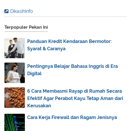
Mengoptimalkan Konstruksi dengan Wiremesh
Dikasihinfo
untuk Da...
Cuan di Awal Tahun! 7 Tips Memulai Bisnis
Terpopuler Pekan Ini
Dekorasi...
Punya Pengalaman Buruk dengan Prudential? Ini
Panduan Kredit Kendaraan Bermotor:
yang...
Syarat & Caranya
7 Cara Agar Badan Fit dan Tidak Mudah Lelah,
Terap...
Pentingnya Belajar Bahasa Inggris di Era
January
(2)
►
Digital
2023
(35)
►
6 Cara Membasmi Rayap di Rumah Secara
2022
(69)
►
Efektif Agar Perabot Kayu Tetap Aman dari
2021
(119)
►
Kerusakan
2020
(129)
►
Cara Kerja Firewall dan Ragam Jenisnya
2019
(139)
►