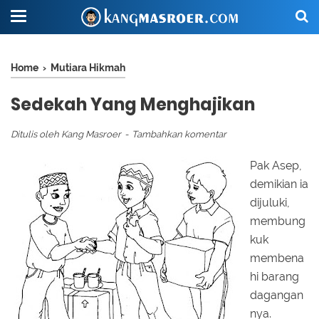
Home
›
Mutiara Hikmah
Sedekah Yang Menghajikan
Ditulis oleh
Kang Masroer
Tambahkan komentar
Pak Asep,
demikian ia
dijuluki,
membung
kuk
membena
hi barang
dagangan
nya.