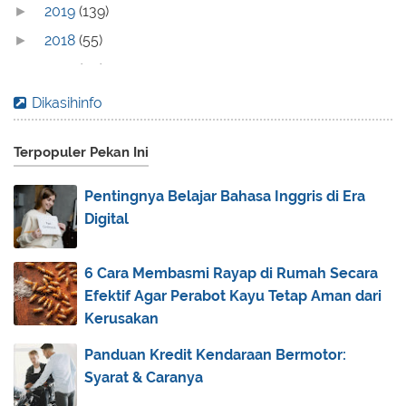
2019
(139)
►
2018
(55)
►
2017
(70)
►
2016
(83)
►
Dikasihinfo
2015
(30)
►
Terpopuler Pekan Ini
2014
(44)
►
2013
(173)
►
Pentingnya Belajar Bahasa Inggris di Era
2012
(40)
►
Digital
2011
(92)
►
2010
(83)
▼
6 Cara Membasmi Rayap di Rumah Secara
Efektif Agar Perabot Kayu Tetap Aman dari
December
(26)
►
Kerusakan
November
(30)
►
Panduan Kredit Kendaraan Bermotor:
October
(26)
▼
Syarat & Caranya
BAZIGHA DAN PESONA YUSUF