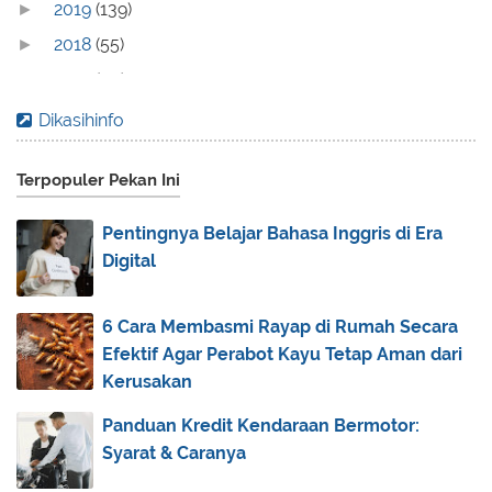
2019
(139)
►
2018
(55)
►
2017
(70)
►
2016
(83)
►
Dikasihinfo
2015
(30)
►
Terpopuler Pekan Ini
2014
(44)
►
2013
(173)
►
Pentingnya Belajar Bahasa Inggris di Era
2012
(40)
►
Digital
2011
(92)
▼
December
(6)
►
6 Cara Membasmi Rayap di Rumah Secara
Efektif Agar Perabot Kayu Tetap Aman dari
November
(18)
►
Kerusakan
July
(12)
►
Panduan Kredit Kendaraan Bermotor:
June
(10)
►
Syarat & Caranya
May
(6)
►