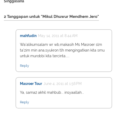
Singgasana
2 Tanggapan untuk "Mikul Dhuwur Mendhem Jero"
mahfudin
May 14, 2011 at 8:44 AM
Wa'alikumsalam wr wb,makasih Ms Masroer slm
ta'zim min ana,syukron tlh mengingatkan kita smu
untuk murobbi kita tercinta.....
Reply
Masroer Tour
June 4, 2011 at 1:56 PM
Ya, sama2 akhil mahbub... insyaallah...
Reply