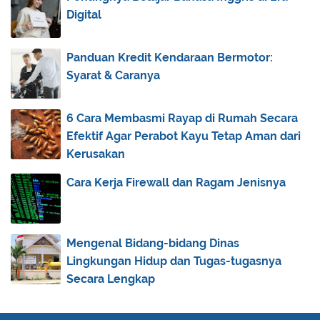
2012
(40)
►
Digital
2011
(92)
▼
December
(6)
►
Panduan Kredit Kendaraan Bermotor:
Syarat & Caranya
November
(18)
►
July
(12)
►
6 Cara Membasmi Rayap di Rumah Secara
June
(10)
►
Efektif Agar Perabot Kayu Tetap Aman dari
May
(6)
▼
Kerusakan
Menanti "Rahmah" Berikutnya
Cara Kerja Firewall dan Ragam Jenisnya
Mata Sehat dan Afiat
Kepada Mereka Para Pejuang
Pelajaran dari Umat Nabi Luth
Mengenal Bidang-bidang Dinas
My Beloved Bunda ... (Surat Untuk Bunda)
Lingkungan Hidup dan Tugas-tugasnya
Secara Lengkap
Mikul Dhuwur Mendhem Jero
April
(2)
►