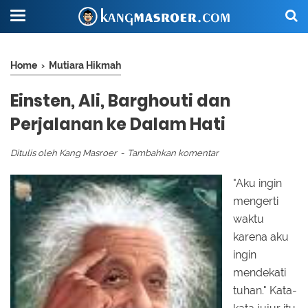
Home
›
Mutiara Hikmah
Einsten, Ali, Barghouti dan
Perjalanan ke Dalam Hati
Ditulis oleh
Kang Masroer
Tambahkan komentar
"Aku ingin
mengerti
waktu
karena aku
ingin
mendekati
tuhan." Kata-