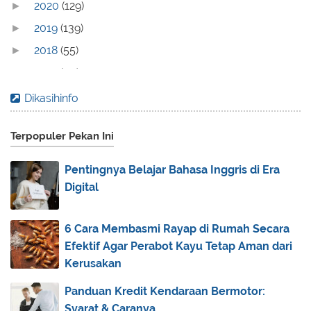
2020
(129)
►
2019
(139)
►
2018
(55)
►
2017
(70)
►
2016
(83)
►
Dikasihinfo
2015
(30)
►
Terpopuler Pekan Ini
2014
(44)
►
2013
(173)
►
Pentingnya Belajar Bahasa Inggris di Era
2012
(40)
►
Digital
2011
(92)
▼
December
(6)
►
6 Cara Membasmi Rayap di Rumah Secara
Efektif Agar Perabot Kayu Tetap Aman dari
November
(18)
▼
Kerusakan
Kelas XII Bab 2: Etos Kerja
Kelas XII Bab 1: Anjuran Bertoleransi
Panduan Kredit Kendaraan Bermotor:
Syarat & Caranya