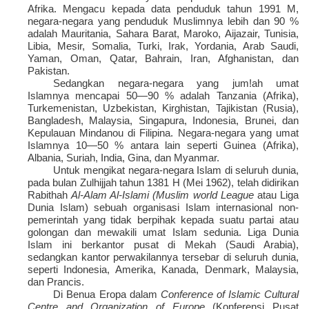
Afrika. Mengacu kepada data penduduk tahun 1991 M,
negara-negara yang penduduk Muslimnya lebih dan 90 %
adalah Mauritania, Sahara Barat, Maroko, Aijazair, Tunisia,
Libia, Mesir, Somalia, Turki, Irak, Yordania, Arab Saudi,
Yaman, Oman, Qatar, Bahrain, Iran, Afghanistan, dan
Pakistan.
Sedangkan negara-negara yang jum!ah umat
Islamnya mencapai 50—90 % adalah Tanzania (Afrika),
Turkemenistan, Uzbekistan, Kirghistan, Tajikistan (Rusia),
Bangladesh, Malaysia, Singapura, Indonesia, Brunei, dan
Kepulauan Mindanou di Filipina. Negara-negara yang umat
Islamnya 10—50 % antara lain seperti Guinea (Afrika),
Albania, Suriah, India, Gina, dan Myanmar.
Untuk mengikat negara-negara Islam di seluruh dunia,
pada bulan Zulhijjah tahun 1381 H (Mei 1962), telah didirikan
Rabithah
Al-Alam Al-Islami (Muslim world League
atau Liga
Dunia Islam) sebuah organisasi Islam internasional non-
pemerintah yang tidak berpihak kepada suatu partai atau
golongan dan mewakili umat Islam sedunia. Liga Dunia
Islam ini berkantor pusat di Mekah (Saudi Arabia),
sedangkan kantor perwakilannya tersebar di seluruh dunia,
seperti Indonesia, Amerika, Kanada, Denmark, Malaysia,
dan Prancis.
Di Benua Eropa dalam
Conference of Islamic Cultural
Centre and Organization of Europe
(Konferensi Pusat