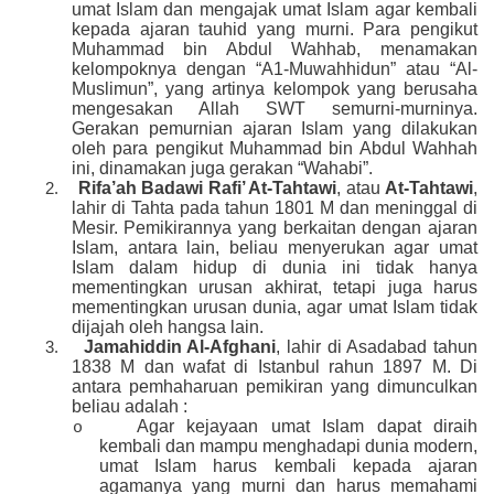
umat Islam dan mengajak umat Islam agar kembali
kepada ajaran tauhid yang murni. Para pengikut
Muhammad bin Abdul Wahhab, menamakan
kelompoknya dengan “A1-Muwahhidun” atau “Al-
Muslimun”, yang artinya kelompok yang berusaha
mengesakan Allah SWT semurni-murninya.
Gerakan pemurnian ajaran Islam yang dilakukan
oleh para pengikut Muhammad bin Abdul Wahhah
ini, dinamakan juga gerakan “Wahabi”.
Rifa’ah Badawi Rafi’ At-Tahtawi
, atau
At-Tahtawi
,
2.
lahir di Tahta pada tahun 1801 M dan meninggal di
Mesir. Pemikirannya yang berkaitan dengan ajaran
Islam, antara lain, beliau menyerukan agar umat
Islam dalam hidup di dunia ini tidak hanya
mementingkan urusan akhirat, tetapi juga harus
mementingkan urusan dunia, agar umat Islam tidak
dijajah oleh hangsa lain.
Jamahiddin Al-Afghani
, lahir di Asadabad tahun
3.
1838 M dan wafat di Istanbul rahun 1897 M. Di
antara pemhaharuan pemikiran yang dimunculkan
beliau adalah :
Agar kejayaan umat Islam dapat diraih
o
kembali dan mampu menghadapi dunia modern,
umat Islam harus kembali kepada ajaran
agamanya yang murni dan harus memahami