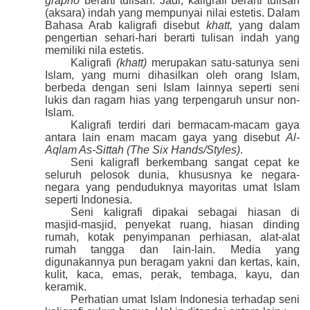
grapho
berarti tulisan. Jadi, kaligrafi berarti tulisan
(aksara) indah yang mempunyai nilai estetis. Dalam
Bahasa Arab kaligrafi disebut
khatt,
yang dalam
pengertian sehari-hari berarti tulisan indah yang
memiliki nila estetis.
Kaligrafi
(khatt)
merupakan satu-satunya seni
Islam, yang murni dihasilkan oleh orang Islam,
berbeda dengan seni Islam lainnya seperti seni
lukis dan ragam hias yang terpengaruh unsur non-
Islam.
Kaligrafi terdiri dari bermacam-macam gaya
antara lain enam macam gaya yang disebut
Al-
Aqlam As-Sittah (The Six Hands/Styles)
.
Seni kaligrafI berkembang sangat cepat ke
seluruh pelosok dunia, khususnya ke negara-
negara yang penduduknya mayoritas umat Islam
seperti Indonesia.
Seni kaligrafi dipakai sebagai hiasan di
masjid-masjid, penyekat ruang, hiasan dinding
rumah, kotak penyimpanan perhiasan, alat-alat
rumah tangga dan lain-lain. Media yang
digunakannya pun beragam yakni dan kertas, kain,
kulit, kaca, emas, perak, tembaga, kayu, dan
keramik.
Perhatian umat Islam Indonesia terhadap seni