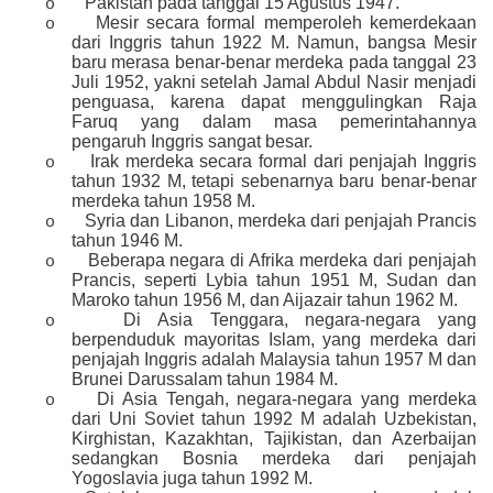
Pakistan pada tanggal 15 Agustus 1947.
o
Mesir secara formal memperoleh kemerdekaan
o
dari Inggris tahun 1922 M. Namun, bangsa Mesir
baru merasa benar-benar merdeka pada tanggal 23
Juli 1952, yakni setelah Jamal Abdul Nasir menjadi
penguasa, karena dapat menggulingkan Raja
Faruq yang dalam masa pemerintahannya
pengaruh Inggris sangat besar.
Irak merdeka secara formal dari penjajah Inggris
o
tahun 1932 M, tetapi sebenarnya baru benar-benar
merdeka tahun 1958 M.
Syria dan Libanon, merdeka dari penjajah Prancis
o
tahun 1946 M.
Beberapa negara di Afrika merdeka dari penjajah
o
Prancis, seperti Lybia tahun 1951 M, Sudan dan
Maroko tahun 1956 M, dan Aijazair tahun 1962 M.
Di Asia Tenggara, negara-negara yang
o
berpenduduk mayoritas Islam, yang merdeka dari
penjajah Inggris adalah Malaysia tahun 1957 M dan
Brunei Darussalam tahun 1984 M.
Di Asia Tengah, negara-negara yang merdeka
o
dari Uni Soviet tahun 1992 M adalah Uzbekistan,
Kirghistan, Kazakhtan, Tajikistan, dan Azerbaijan
sedangkan Bosnia merdeka dari penjajah
Yogoslavia juga tahun 1992 M.