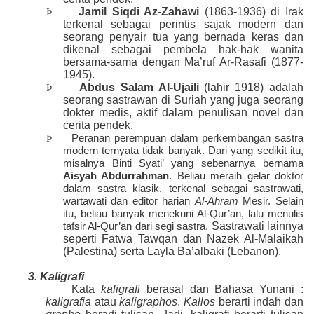
Jamil Siqdi Az-Zahawi
(1863-1936) di Irak
Þ
terkenal sebagai perintis sajak modern dan
seorang penyair tua yang bernada keras dan
dikenal sebagai pembela hak-hak wanita
bersama-sama dengan Ma’ruf Ar-Rasafi (1877-
1945).
Abdus Salam Al-Ujaili
(lahir 1918) adalah
Þ
seorang sastrawan di Suriah yang juga seorang
dokter medis, aktif dalam penulisan novel dan
cerita pendek.
Þ
Peranan perempuan dalam perkembangan sastra
modern ternyata tidak banyak. Dari yang sedikit itu,
misalnya Binti Syati’ yang sebenarnya bernama
Aisyah Abdurrahman
. Beliau meraih gelar doktor
dalam sastra klasik, terkenal sebagai sastrawati,
wartawati dan editor harian
Al-Ahram
Mesir. Selain
itu, beliau banyak menekuni Al-Qur’an, lalu menulis
Sastrawati lainnya
tafsir Al-Qur’an dari segi sastra.
seperti Fatwa Tawqan dan Nazek Al-Malaikah
(Palestina) serta Layla Ba’albaki (Lebanon).
3. Kaligrafi
Kata
kaligrafi
berasal dan Bahasa Yunani :
kaligrafia
atau
kaligraphos
.
Kallos
berarti indah dan