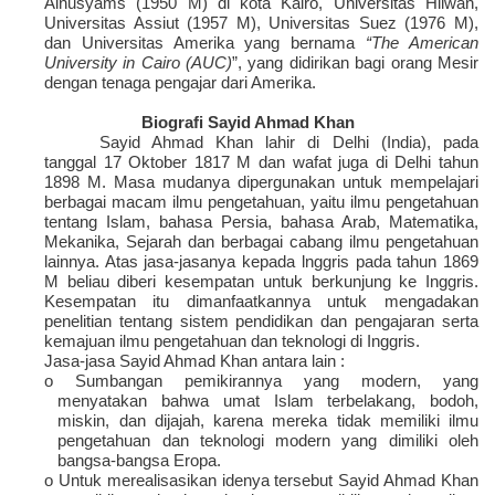
Ainusyams (1950 M) di kota Kairo, Universitas Hilwan,
Universitas Assiut (1957 M), Universitas Suez (1976 M),
dan Universitas Amerika yang bernama
“The American
University in Cairo (AUC)
”, yang didirikan bagi orang Mesir
dengan tenaga pengajar dari Amerika.
Biografi Sayid Ahmad Khan
Sayid Ahmad Khan lahir di Delhi (India), pada
tanggal 17 Oktober 1817 M dan wafat juga di Delhi tahun
1898 M. Masa mudanya dipergunakan untuk mempelajari
berbagai macam ilmu pengetahuan, yaitu ilmu pengetahuan
tentang Islam, bahasa Persia, bahasa Arab, Matematika,
Mekanika, Sejarah dan berbagai cabang ilmu pengetahuan
lainnya. Atas jasa-jasanya kepada lnggris pada tahun 1869
M beliau diberi kesempatan untuk berkunjung ke Inggris.
Kesempatan itu dimanfaatkannya untuk mengadakan
penelitian tentang sistem pendidikan dan pengajaran serta
kemajuan ilmu pengetahuan dan teknologi di Inggris.
Jasa-jasa Sayid Ahmad Khan antara lain :
o Sumbangan pemikirannya yang modern, yang
menyatakan bahwa umat Islam terbelakang, bodoh,
miskin, dan dijajah, karena mereka tidak memiliki ilmu
pengetahuan dan teknologi modern yang dimiliki oleh
bangsa-bangsa Eropa.
o Untuk merealisasikan idenya tersebut Sayid Ahmad Khan