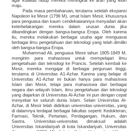
agar kualitas hidup mereka meningkat ke arah yang lebih
maju.
Pada masa pembaharuan, terutama setelah ekspansi
Napoleon ke Mesir (1798 M), umat Islam Mesir, khususnya
para penguasa dan kaum cendekiawannya menyadari akan
keterbelakangan mereka dalam urusan dunia jika
dibandingkan dengan bangsa-bangsa Eropa. Oleh karena
itu, mereka melakukan berbagai usaha agar menguasai
berbagai ilmu pengetahuan dan teknologi yang telah dimiliki
oleh bangsa-bangsa Eropa.
Muhammad Ali, penguasa Mesir tahun 1805-1849 M,
mengirim para mahasiswa untuk mempelajari ilmu
pengetahuan dan teknologi ke Prancis. Setelah kembali ke
Mesir, mereka mengajar di berbagai perguruan tinggi,
terutama di Universitas A1-Azhar. Karena yang belajar di
Universitas A1-Azhar ini bukan hanya para mahasiswa
Islam dan Mesir, tetapi para mahasiswa dan berbagai
negara dan wilayah Islam, ilmu pengetahuan dan teknologi
yang diajarkan di Universitas Al-Azhar ini pun dengan cepat
menyebar ke seluruh dunia Islam. Selain Universitas Al-
Azhar, di Mesir telah didirikan universitas-universitas, yang
di dalamnya terdapat berbagai fakultas seperti: Kedokteran,
Farmasi, Teknik, Pertanian, Perdagangan, Hukum, dan
Sastra. Universitas-universitas dimaksud adalah
Universitas Iskandariyah di kota Iskandariyah, Universitas