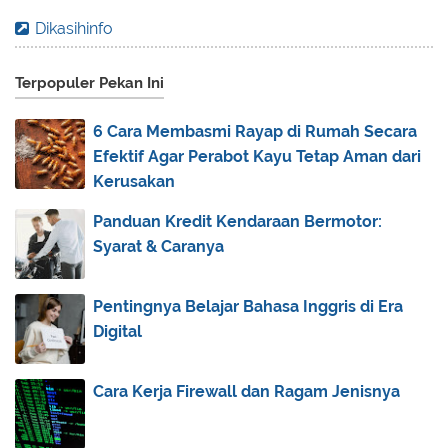
2016
(83)
►
Dikasihinfo
2015
(30)
►
Terpopuler Pekan Ini
2014
(44)
▼
December
(6)
►
6 Cara Membasmi Rayap di Rumah Secara
November
(2)
►
Efektif Agar Perabot Kayu Tetap Aman dari
October
(4)
►
Kerusakan
September
(7)
►
Panduan Kredit Kendaraan Bermotor:
August
(11)
▼
Syarat & Caranya
Tata Cara Pengurusan Jenazah
Iman Kepada Kitab-Kitab Allah
Pentingnya Belajar Bahasa Inggris di Era
Digital
Perkembangan Islam Pada Abad Pertengahan
Transaksi Ekonomi dalam Islam
Cara Kerja Firewall dan Ragam Jenisnya
Khutbah, Tabligh, Dakwah
Perkembangan Islam Pada Masa Modern