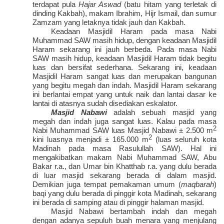
terdapat pula
Hajar Aswad
(batu hitam yang terletak di
dinding Kakbah), makam Ibrahim, Hijr Ismail, dan sumur
Zamzam yang letaknya tidak jauh dan Kakbah.
Keadaan Masjidil Haram pada masa Nabi
Muhammad SAW masih hidup, dengan keadaan Masjidil
Haram sekarang ini jauh berbeda. Pada masa Nabi
SAW masih hidup, keadaan Masjidil Haram tidak begitu
luas dan bersifat sederhana. Sekarang ini, keadaan
Masjidil Haram sangat luas dan merupakan bangunan
yang begitu megah dan indah. Masjidil Haram sekarang
ini berlantai empat yang untuk naik dan lantai dasar ke
lantai di atasnya sudah disediakan eskalator.
Masjid Nabawi
adalah sebuah masjid yang
megah dan indah juga sangat luas. Kalau pada masa
2
Nabi Muhammad SAW luas Masjid Nabawi ± 2.500 m
2
kini luasnya menjadi ± 165.000 m
(luas seluruh kota
Madinah pada masa Rasulullah SAW). Hal ini
mengakibatkan makam Nabi Muhammad SAW, Abu
Bakar r.a., dan Umar bin Khatthab r.a. yang dulu berada
di luar masjid sekarang berada di dalam masjid.
Demikian juga tempat pemakaman umum (
maqbarah
)
baqi yang dulu berada di pinggir kota Madinah, sekarang
ini berada di samping atau di pinggir halaman masjid.
Masjid Nabawi bertambah indah dan megah
dengan adanya sepuluh buah menara yang menjulang