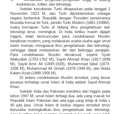
kedokteran, militer, dan teknologi.
Setelah kesultanan Turki dihapuskan pada tanggal 1
November 1923 M, dan Turki diproklamirkan sebagai
negara berbentuk Republik dengan Presiden pertamanya
Mustafa Kemal At-Turk, pendiri Turki Modern (1881-1938M),
maka kemajuan Turki di bidang ilmu pengetahuan dan
teknologi terus meningkat. Di India ketika masih dijajah
Inggris, telah bermunculan para cendekiawan Muslim
berpikiran modern, yang melakukan usaha-usaha agar umat
Islam mampu menguasai ilmu pengetahuan dan teknologi,
sehingga dapat melepaskan diri dari belenggu penjajah.
Para cendekiawan Muslim dimaksud, seperti Syah
Waliyullah (1703-1762 M), Sayid Ahmad Khan (1817-1898
M), Sayid Amir Ali (1849-1928), Muhammad Iqbal (1873-
1938 M), Muhammad Ali Jinnah (1876-1948 M), dan Abdul
Kalam Azad (1888-1956 M).
Di antara cendekiawan Muslim tersebut, yang besar
jasanya terhadap umat Islam di India adalah Sayid Ahmad
Khan.
Setelah India dan Pakistan merdeka dari Inggris pada
tahun 1947 M, umat Islam terbagi dua, ada yang masuk ke
Republik Islam Pakistan dan ada juga yang tetap di India ±
40 juta jiwa. Umat Islam di kedua negara tersebut terus
berusaha meningkatkan ilmu pengetahuan dan teknologi,