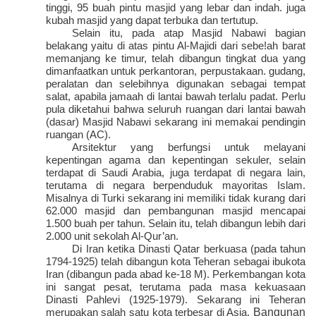
tinggi, 95 buah pintu masjid yang lebar dan indah. juga
kubah masjid yang dapat terbuka dan tertutup.
Selain itu, pada atap Masjid Nabawi bagian
belakang yaitu di atas pintu Al-Majidi dari sebe!ah barat
memanjang ke timur, telah dibangun tingkat dua yang
dimanfaatkan untuk perkantoran, perpustakaan. gudang,
peralatan dan selebihnya digunakan sebagai tempat
salat, apabila jamaah di lantai bawah terlalu padat. Perlu
pula diketahui bahwa seluruh ruangan dari lantai bawah
(dasar) Masjid Nabawi sekarang ini memakai pendingin
ruangan (AC).
Arsitektur yang berfungsi untuk melayani
kepentingan agama dan kepentingan sekuler, selain
terdapat di Saudi Arabia, juga terdapat di negara lain,
terutama di negara berpenduduk mayoritas Islam.
Misalnya di Turki sekarang ini memiliki tidak kurang dari
62.000 masjid dan pembangunan masjid mencapai
1.500 buah per tahun.
Selain itu, telah dibangun lebih dari
2.000 unit sekolah Al-Qur’an.
Di Iran ketika Dinasti Qatar berkuasa (pada tahun
1794-1925) telah dibangun kota Teheran sebagai ibukota
Iran (dibangun pada abad ke-18 M). Perkembangan kota
ini sangat pesat, terutama pada masa kekuasaan
Dinasti Pahlevi (1925-1979). Sekarang ini Teheran
Bangunan
merupakan salah satu kota terbesar di Asia.