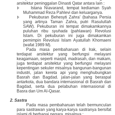
arsitektur peninggalan Dinasti Qatar antara lain :
Istana Niavarand, tempat kediaman Syah
Þ
Muhammad Reza Pahlevi dan keluarganya.
Pekuburan Behesyti Zahra’ (bahasa Persia
Þ
yang artinya Taman Zahra, putri Rasulullah
SAW). Pekuburan ini tempat dimakamkannya
puluhan ribu
syuhada
(pahlawan) Revolusi
Islam. Di pekuburan ini juga dimakamkan
pemimpin Revolusi Islam Ayatullah Khomaeni
(wafat 1989 M).
Pada masa pembaharuan di Irak, selain
terdapat arsitektur yang berfungsi melayani
keagamaan, seperti masjid, madrasah, dan makam,
juga terdapat arsitektur yang berfungsi melayani
kepentingan sekuler misalnya bangunan-bangunan
industri, jalan kereta api yang menghubungkan
Basrah dan Bagdad. jalan-jalan yang beraspal
antarkota, dua bandara internasional di Basrah dan
Bagdad, serta dua pelabuhan internasional di
Basra dan Um Al-Qasar.
2. Sastra
Pada masa pembaharuan telah bermunculan
para sastrawan yang karya-karya sastranya bersifat
islami di berbagai negara, misalnya :