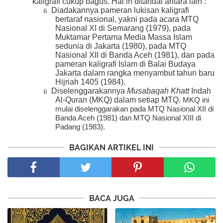
kaligrafi cukup bagus. Hal in ditandai antara lain :
Diadakannya pameran lukisan kaligrafi
ü
bertaraf nasional, yakni pada acara MTQ
Nasional XI di Semarang (1979), pada
Muktamar Pertama Media Massa Islam
sedunia di Jakarta (1980), pada MTQ
Nasional XII di Banda Aceh (1981), dan pada
pameran kaligrafi Islam di Balai Budaya
Jakarta dalam rangka menyambut tahun baru
Hijriah 1405 (1984).
Diselenggarakannya
Musabaqah Khatt
Indah
ü
Al-Quran (MKQ) dalam setiap MTQ.
MKQ ini
mulai diselenggarakan pada MTQ Nasional XII di
Banda Aceh (1981) dan MTQ Nasional XIII di
Padang (1983).
BAGIKAN ARTIKEL INI
BACA JUGA