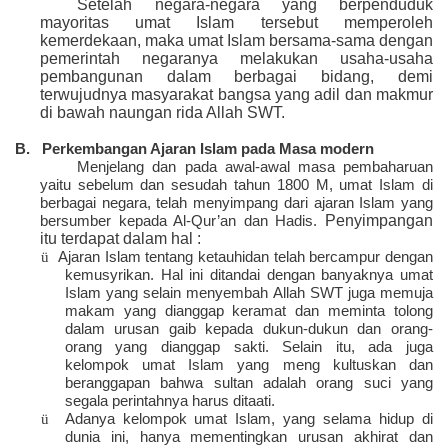
Setelah negara-negara yang berpenduduk
mayoritas umat Islam tersebut memperoleh
kemerdekaan, maka umat Islam bersama-sama dengan
pemerintah negaranya melakukan usaha-usaha
pembangunan dalam berbagai bidang, demi
terwujudnya masyarakat bangsa yang adil dan makmur
di bawah naungan rida Allah SWT.
B.
Perkembangan Ajaran Islam pada Masa modern
Menjelang dan pada awal-awal masa pembaharuan
yaitu sebelum dan sesudah tahun 1800 M, umat Islam di
berbagai negara, telah menyimpang dari ajaran Islam yang
Penyimpangan
bersumber kepada Al-Qur’an dan Hadis.
itu terdapat dalam hal :
ü
Ajaran Islam tentang ketauhidan telah bercampur dengan
kemusyrikan. Hal ini ditandai dengan banyaknya umat
Islam yang selain menyembah Allah SWT juga memuja
makam yang dianggap keramat dan meminta tolong
dalam urusan gaib kepada dukun-dukun dan orang-
orang yang dianggap sakti. Selain itu, ada juga
kelompok umat Islam yang meng kultuskan dan
beranggapan bahwa sultan adalah orang suci yang
segala perintahnya harus ditaati.
ü
Adanya kelompok umat Islam, yang selama hidup di
dunia ini, hanya mementingkan urusan akhirat dan