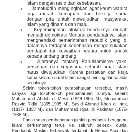
Islam dengan rasio dan kebebasan.
Jamaluddin menginginkan agar kaum wanira
o
juga meraih kemajuan dan bekerja sama
dengan pria untuk mewujudkan masyarakat
Islam yang dinamis dan maju.
Kepemimpinan otokrasi hendaknya diubah
o
menjadi demokrasi Menurut pendapatnya Islam
menghendaki pemerintahan republik yang di
dalamnya terdapat kebebasan mengemukakan
pendapat dan kewajiban negara untuk tunduk
kepada undang undang.
Ajarannya tentang Pan-Islamisme yakni
o
persatuan dan kerjasama seluruh umat Islam
harus diwujudkan.
Karena persatuan dan kerja
sama seluruh umat Islam sangat penting dan di atas
segalanya.
Selain tokoh-tokoh pembaharuan tersebut, masih
banyak lagi tokoh-tokoh pembaharuan lainnya, seperti
Muhammad Abduh di Mesir (1849-1905 M), Muhammad
Rasyid Ridla (1865-1935 M), Sayid Ahmad Khan di India
(1817- 1898 M), dan Muhammad Iqbal di Pakistan (1876-
1938 M).
Pada masa pembaharuan jumlah penduduk beragama
Islam berkembang terus ke seluruh pelosok dunia.
Penduduk Muslim terbanyak terdapat di Benua Asia dan