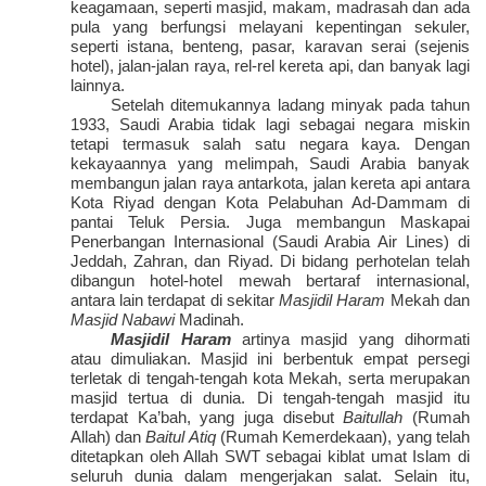
keagamaan, seperti masjid, makam, madrasah dan ada
pula yang berfungsi melayani kepentingan sekuler,
seperti istana, benteng, pasar, karavan serai (sejenis
hotel), jalan-jalan raya, rel-rel kereta api, dan banyak lagi
lainnya.
Setelah ditemukannya ladang minyak pada tahun
1933, Saudi Arabia tidak lagi sebagai negara miskin
tetapi termasuk salah satu negara kaya. Dengan
kekayaannya yang melimpah, Saudi Arabia banyak
membangun jalan raya antarkota, jalan kereta api antara
Kota Riyad dengan Kota Pelabuhan Ad-Dammam di
pantai Teluk Persia. Juga membangun Maskapai
Penerbangan Internasional (Saudi Arabia Air Lines) di
Jeddah, Zahran, dan Riyad. Di bidang perhotelan telah
dibangun hotel-hotel mewah bertaraf internasional,
antara lain terdapat di sekitar
Masjidil Haram
Mekah dan
Masjid Nabawi
Madinah.
Masjidil Haram
artinya masjid yang dihormati
atau dimuliakan. Masjid ini berbentuk empat persegi
terletak di tengah-tengah kota Mekah, serta merupakan
masjid tertua di dunia. Di tengah-tengah masjid itu
terdapat Ka’bah, yang juga disebut
Baitullah
(Rumah
Allah) dan
Baitul Atiq
(Rumah Kemerdekaan), yang telah
ditetapkan oleh Allah SWT sebagai kiblat umat Islam di
seluruh dunia dalam mengerjakan salat. Selain itu,