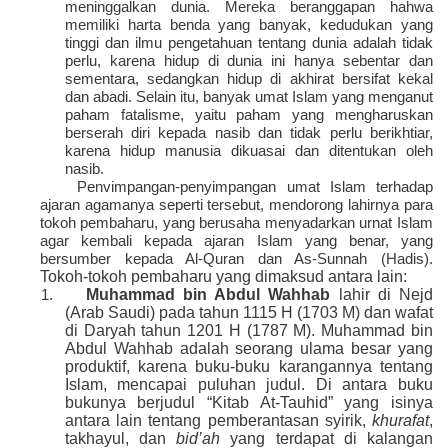
meninggalkan dunia. Mereka beranggapan hahwa
memiliki harta benda yang banyak, kedudukan yang
tinggi dan ilmu pengetahuan tentang dunia adalah tidak
perlu, karena hidup di dunia ini hanya sebentar dan
sementara, sedangkan hidup di akhirat bersifat kekal
dan abadi. Selain itu, banyak umat Islam yang menganut
paham fatalisme, yaitu paham yang mengharuskan
berserah diri kepada nasib dan tidak perlu berikhtiar,
karena hidup manusia dikuasai dan ditentukan oleh
nasib.
Penvimpangan-penyimpangan umat Islam terhadap
ajaran agamanya seperti tersebut, mendorong lahirnya para
tokoh pembaharu, yang berusaha menyadarkan urnat Islam
agar kembali kepada ajaran Islam yang benar, yang
bersumber kepada Al-Quran dan As-Sunnah (Hadis).
Tokoh-tokoh pembaharu yang dimaksud antara lain:
Muhammad bin Abdul Wahhab
lahir di Nejd
1.
(Arab Saudi) pada tahun 1115 H (1703 M) dan wafat
di Daryah tahun 1201 H (1787 M). Muhammad bin
Abdul Wahhab adalah seorang ulama besar yang
produktif, karena buku-buku karangannya tentang
Islam, mencapai puluhan judul. Di antara buku
bukunya berjudul “Kitab At-Tauhid” yang isinya
antara lain tentang pemberantasan syirik,
khurafat
,
takhayul, dan
bid’ah
yang terdapat di kalangan