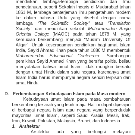
mendirikan lembaga-lembaga pendidikan dan ilmu
pengetahuan, seperti Sekolah Inggris di Mudarabad tahun
1861 M, lembaga penterjemah ilmu pengetahuan modern
ke dalam bahasa Urdu yang disebut dengan nama
lembaga
“The Scientific Society”
atau
“Translation
Society”
dan mendirikan sekolah
Muhammaden Anglo
Oriental College
(MAOC) pada tahun 1878 M, yang
kemudian berkembang menjadi “Muslim University Of
Aligar”. Untuk keseragaman pendidikan bagi umat Islam
India, Sayid Ahmad Khan pada tahun 1886 M membentuk
Muhammedan Educational Conference
. Sumbangan
pemikiran Sayid Ahmad Khan yang bersifat politis, beliau
menyatakan bahwa umat Islam tidak mungkin bersatu
dengan umat Hindu dalam satu negara, karenanya umat
Islam India harus mempunyai negara sendiri terpisah dari
umat Hindu.
D.
Perkembangan Kebudayaan Islam pada Masa modern
Kebudayaan umat Islam pada masa pembaharuan
berkembang ke arah yang lebih maju. Hal ini dapat dipelajari
di berbagai negara Islam atau negara yang berpenduduk
mayoritas umat Islam, seperti Saudi Arabia, Mesir, Irak,
Iran, Kuwait, Pakistan, Malaysia, Brunei, dan Indonesia.
1. Arsitektur
Arsitektur ada yang berfungsi melayani