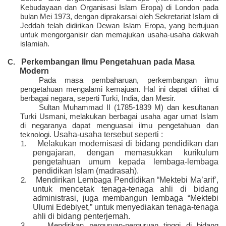
Kebudayaan dan Organisasi Islam Eropa) di London pada
bulan Mei 1973, dengan diprakarsai oleh Sekretariat Islam di
Jeddah telah didirikan Dewan Islam Eropa, yang bertujuan
untuk mengorganisir dan memajukan usaha-usaha dakwah
islamiah.
Perkembangan Ilmu Pengetahuan pada Masa
C.
Modern
Pada masa pembaharuan, perkembangan ilmu
pengetahuan mengalami kemajuan. Hal ini dapat dilihat di
berbagai negara, seperti Turki, India, dan Mesir.
Sultan Muhammad II (1785-1839 M) dan kesultanan
Turki Usmani, melakukan berbagai usaha agar umat Islam
di negaranya dapat menguasai ilmu pengetahuan dan
Usaha-usaha tersebut seperti :
teknologi.
Melakukan modernisasi di bidang pendidikan dan
1.
pengajaran, dengan memasukkan kurikulum
pengetahuan umum kepada lembaga-lembaga
pendidikan Islam (madrasah).
Mendirikan Lembaga Pendidikan “Mektebi Ma’arif’,
2.
untuk mencetak tenaga-tenaga ahli di bidang
administrasi, juga membangun lembaga “Mektebi
Ulumi Edebiyet,” untuk menyediakan tenaga-tenaga
ahli di bidang penterjemah.
3.
Mendirikan perguruan-perguruan tinggi di bidang