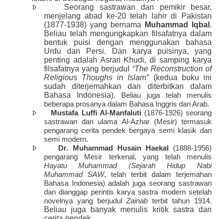
Seorang sastrawan dan pemikir besar,
Þ
menjelang abad ke-20 telah lahir di Pakistan
(1877-1938) yang bernama
Muhammad Iqbal
.
Beliau telah mengungkapkan filsafatnya dalam
bentuk puisi dengan menggunakan bahasa
Urdu dan Persi. Dan karya puisinya, yang
penting adalah Asrari Khudi, di samping karya
filsafatnya yang berjudul
“The Reconstruction of
Religious Thoughs in Islam”
(kedua buku ini
sudah diterjemahkan dan diterbitkan dalam
Bahasa Indonesia).
Beliau juga telah menulis
beberapa prosanya dalam Bahasa Inggris dan Arab.
Þ
Mustafa Luffi Al-Manfaluti
(1876-1926) seorang
sastrawan dan ulama Al-Azhar (Mesir) termasuk
pengarang cerita pendek bergaya semi klasik dan
semi modern.
Þ
Dr. Muhammad Husain Haekal
(1888-1956)
pengarang Mesir terkenal, yang telah menulis
Hayatu Muhammad
(Sejarah Hidup Nabi
Muhammad SAW
, telah terbit dalam terjemahan
Bahasa Indonesia) adalah juga seorang sastrawan
dan dianggap perintis karya sastra modern setelah
novelnya yang berjudul
Zainab
terbit tahun 1914.
Beliau juga banyak menulis kritik sastra dan
cerita pendek.