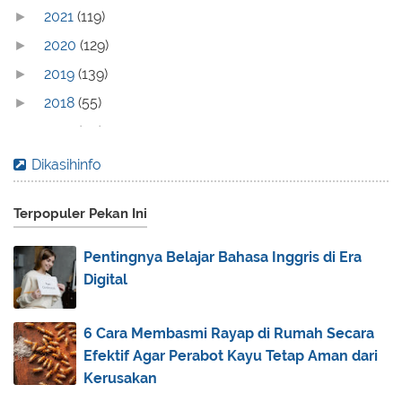
2021
(119)
►
2020
(129)
►
2019
(139)
►
2018
(55)
►
2017
(70)
►
2016
(83)
►
Dikasihinfo
2015
(30)
►
Terpopuler Pekan Ini
2014
(44)
▼
December
(6)
►
Pentingnya Belajar Bahasa Inggris di Era
November
(2)
►
Digital
October
(4)
►
September
(7)
▼
6 Cara Membasmi Rayap di Rumah Secara
Nama Lain Al-Qur'an
Efektif Agar Perabot Kayu Tetap Aman dari
Kerusakan
Iman Kepada Allah (1)