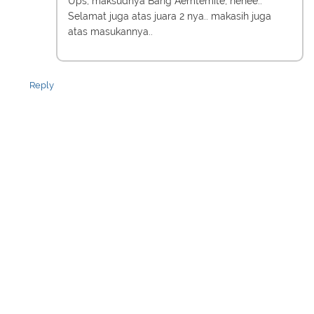
Ups, maksudnya Bang Aemtemite, hehee..
Selamat juga atas juara 2 nya.. makasih juga
atas masukannya..
Reply