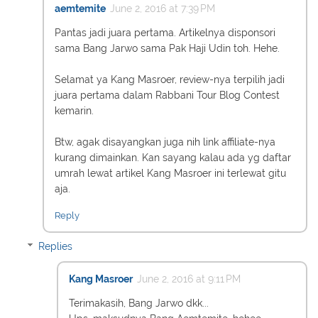
aemtemite
June 2, 2016 at 7:39 PM
Pantas jadi juara pertama. Artikelnya disponsori
sama Bang Jarwo sama Pak Haji Udin toh. Hehe.
Selamat ya Kang Masroer, review-nya terpilih jadi
juara pertama dalam Rabbani Tour Blog Contest
kemarin.
Btw, agak disayangkan juga nih link affiliate-nya
kurang dimainkan. Kan sayang kalau ada yg daftar
umrah lewat artikel Kang Masroer ini terlewat gitu
aja.
Reply
Replies
Kang Masroer
June 2, 2016 at 9:11 PM
Terimakasih, Bang Jarwo dkk...