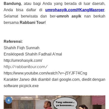
Bandung
, atau bagi Anda yang berada di luar daerah,
Anda bisa daftar di
umrohasyik.com/#KangMasroer
.
Selamat berwisata dan ber-
umroh asyik
nan berkah
bersama
Rabbani Tour
!
Referensi:
Shahih Fiqh Sunnah
Ensiklopedi Shahih Fadhail A'mal
http://umrohasyik.com/
http://rabbanitour.com/
https://www.youtube.com/watch?v=-j5YJF74Cng
Karakter Jarwo dkk diambil dari google.com, diedit dengan
software picpick.exe