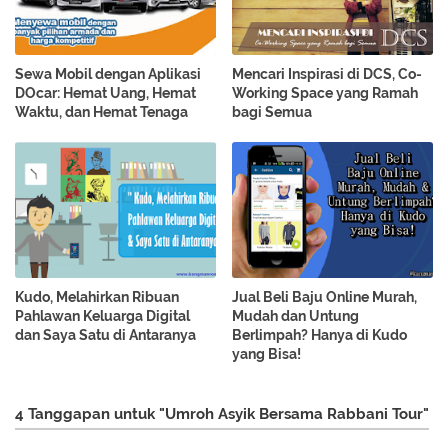
Sewa Mobil dengan Aplikasi
Mencari Inspirasi di DCS, Co-
DOcar: Hemat Uang, Hemat
Working Space yang Ramah
Waktu, dan Hemat Tenaga
bagi Semua
Kudo, Melahirkan Ribuan
Jual Beli Baju Online Murah,
Pahlawan Keluarga Digital
Mudah dan Untung
dan Saya Satu di Antaranya
Berlimpah? Hanya di Kudo
yang Bisa!
4 Tanggapan untuk "Umroh Asyik Bersama Rabbani Tour"