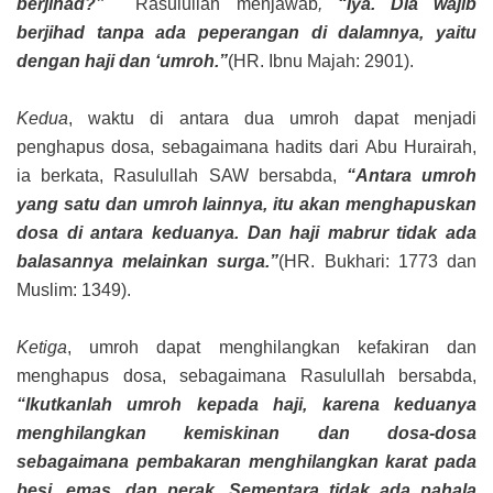
berjihad?”
Rasulullah menjawab
,
“Iya. Dia wajib
berjihad tanpa ada peperangan di dalamnya, yaitu
dengan haji dan ‘umroh.”
(HR. Ibnu Majah: 2901).
Kedua
, waktu di antara dua umroh dapat menjadi
penghapus dosa, sebagaimana hadits dari Abu Hurairah,
ia berkata, Rasulullah SAW bersabda,
“Antara umroh
yang satu dan umroh lainnya, itu akan menghapuskan
dosa di antara keduanya. Dan haji mabrur tidak ada
balasannya melainkan surga.”
(HR. Bukhari: 1773 dan
Muslim: 1349).
Ketiga
, umroh dapat menghilangkan kefakiran dan
menghapus dosa, sebagaimana Rasulullah bersabda,
“Ikutkanlah umroh kepada haji, karena keduanya
menghilangkan kemiskinan dan dosa-dosa
sebagaimana pembakaran menghilangkan karat pada
besi, emas, dan perak. Sementara tidak ada pahala