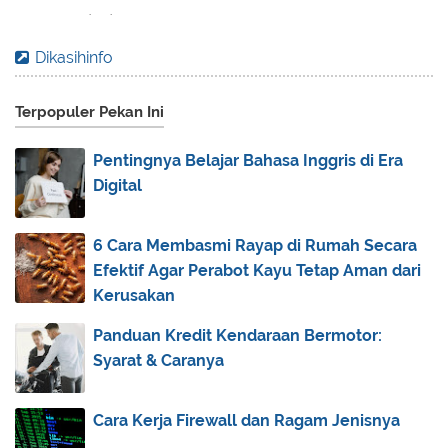
2017
(70)
►
2016
(83)
▼
Dikasihinfo
December
(7)
►
Terpopuler Pekan Ini
November
(9)
►
October
(10)
►
Pentingnya Belajar Bahasa Inggris di Era
September
(10)
►
Digital
August
(12)
►
July
(9)
►
6 Cara Membasmi Rayap di Rumah Secara
Efektif Agar Perabot Kayu Tetap Aman dari
June
(12)
►
Kerusakan
April
(2)
►
Panduan Kredit Kendaraan Bermotor:
March
(2)
▼
Syarat & Caranya
Umroh Asyik Bersama Rabbani Tour
Do'a Pembukaan dan Penutupan Perkemahan
Tutup Tahun
Cara Kerja Firewall dan Ragam Jenisnya