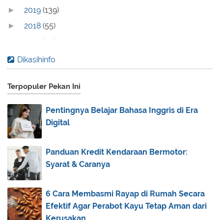
2019
(139)
►
2018
(55)
►
2017
(70)
▼
December
(2)
►
Dikasihinfo
November
(10)
►
Terpopuler Pekan Ini
October
(4)
►
September
(6)
►
Pentingnya Belajar Bahasa Inggris di Era
August
(2)
►
Digital
July
(10)
►
June
(5)
►
Panduan Kredit Kendaraan Bermotor:
Syarat & Caranya
May
(10)
►
April
(6)
►
6 Cara Membasmi Rayap di Rumah Secara
March
(5)
►
Efektif Agar Perabot Kayu Tetap Aman dari
February
(5)
►
Kerusakan