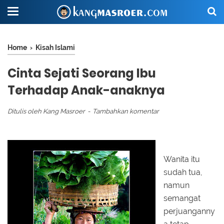
Home
›
Kisah Islami
Cinta Sejati Seorang Ibu
Terhadap Anak-anaknya
Ditulis oleh
Kang Masroer
Tambahkan komentar
Wanita itu
sudah tua,
namun
semangat
perjuanganny