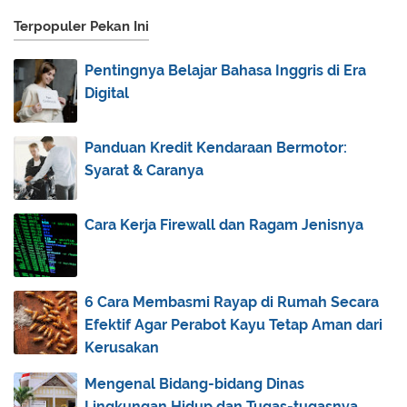
2015
(30)
►
Terpopuler Pekan Ini
2014
(44)
►
2013
(173)
►
Pentingnya Belajar Bahasa Inggris di Era
2012
(40)
►
Digital
2011
(92)
▼
December
(6)
►
Panduan Kredit Kendaraan Bermotor:
Syarat & Caranya
November
(18)
►
July
(12)
▼
Cara Kerja Firewall dan Ragam Jenisnya
Kelas XI Bab 1: Q.S. Al-Baqarah, 2: 148 dan Surah ...
Kelas X Bab 1: Q.S. Al-Baqarah, 2: 30, Al-Mu’minūn...
Sirah Nabi Muhammad: Bersama Khadijah
6 Cara Membasmi Rayap di Rumah Secara
Siksa Demi Siksaan Nabi
Efektif Agar Perabot Kayu Tetap Aman dari
Menyembelih Karena Allah, Allah Anugerahkan
Kerusakan
Angi...
Mengenal Bidang-bidang Dinas
Menjelang Wahyu Tiba
Lingkungan Hidup dan Tugas-tugasnya