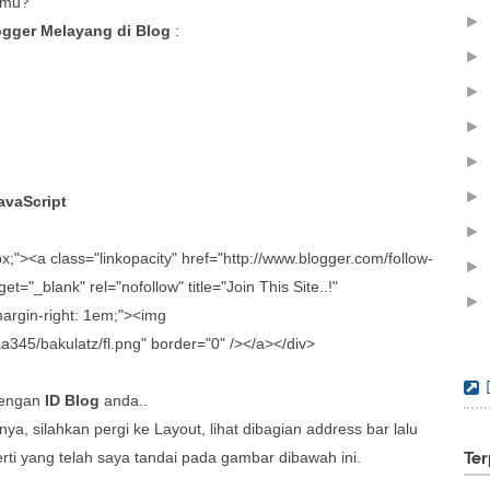
amu?
►
gger Melayang di Blog
:
►
►
►
►
►
vaScript
►
 0px;"><a class="linkopacity" href="http://www.blogger.com/follow-
►
rget="_blank" rel="nofollow" title="Join This Site..!"
►
margin-right: 1em;"><img
►
a345/bakulatz/fl.png" border="0" /></a></div>
►
engan
ID Blog
anda..
►
nya, silahkan pergi ke Layout, lihat dibagian address bar lalu
►
rti yang telah saya tandai pada gambar dibawah ini.
Ter
▼