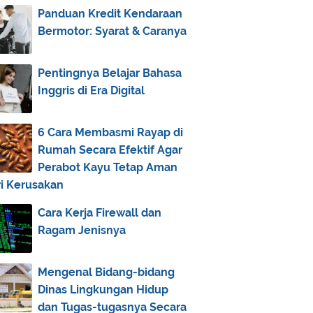
December
(2)
►
Panduan Kredit Kendaraan
Bermotor: Syarat & Caranya
November
(3)
►
October
(1)
►
Pentingnya Belajar Bahasa
September
(5)
►
Inggris di Era Digital
August
(31)
▼
Download Mp3 dan Teks Amalan
6 Cara Membasmi Rayap di
Download Software Kitab Kuning
Rumah Secara Efektif Agar
Untuk HP
Perabot Kayu Tetap Aman
E-book Pustaka Aswaja (Bhs. Arab)
ri Kerusakan
Download Kepustakaan Aswaja
Cara Kerja Firewall dan
Kumpulan Hasil Bahtsul Masail
Ragam Jenisnya
Sentra Download Kitab
Software Belajar Membaca Al-
Mengenal Bidang-bidang
Quran Gratis
Dinas Lingkungan Hidup
dan Tugas-tugasnya Secara
Download MP3 Al Quran 30 Juz