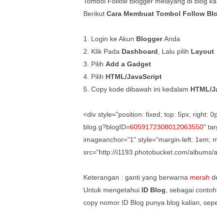
Tombol Follow Blogger melayang di blog k
Berikut
Cara Membuat Tombol Follow Blo
1. Login ke Akun
Blogger
Anda
2. Klik Pada
Dashboard
, Lalu pilih
Layout
3. Pilih
Add a Gadget
4. Pilih
HTML/JavaScript
5. Copy kode dibawah ini kedalam
HTML/Ja
<div style="position: fixed; top: 5px; right:
blog.g?blogID=
6059172308012063550
" ta
imageanchor="1" style="margin-left: 1em; 
src="http://i1193.photobucket.com/albums/a
Keterangan : ganti yang berwarna
merah
d
Untuk mengetahui
ID Blog
, sebagai contoh
copy nomor ID Blog punya blog kalian, sepe