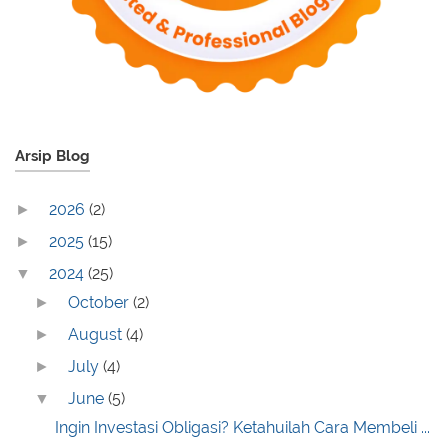
Arsip Blog
2026
(2)
►
2025
(15)
►
2024
(25)
▼
October
(2)
►
August
(4)
►
July
(4)
►
June
(5)
▼
Ingin Investasi Obligasi? Ketahuilah Cara Membeli ...