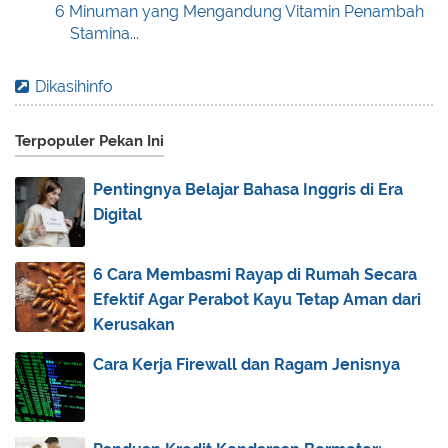
6 Minuman yang Mengandung Vitamin Penambah
Stamina...
Mengenal Jurusan Farmasi, Biaya Kuliah, Peluang
Dikasihinfo
Ke...
Highlight Comfortable Shapewear for Extended
Terpopuler Pekan Ini
Wear ...
3 Jenis Keramik untuk Kolam Renang Indoor dan
Pentingnya Belajar Bahasa Inggris di Era
Tips...
Digital
May
(2)
►
March
(2)
►
6 Cara Membasmi Rayap di Rumah Secara
February
(4)
►
Efektif Agar Perabot Kayu Tetap Aman dari
Kerusakan
January
(2)
►
Cara Kerja Firewall dan Ragam Jenisnya
2023
(35)
►
2022
(69)
►
2021
(119)
►