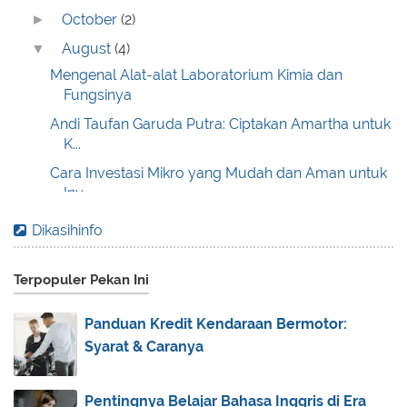
October
(2)
►
August
(4)
▼
Mengenal Alat-alat Laboratorium Kimia dan
Fungsinya
Andi Taufan Garuda Putra: Ciptakan Amartha untuk
K...
Cara Investasi Mikro yang Mudah dan Aman untuk
Inv...
6 Tips Outfit Hijab Simple Agar Kamu Terlihat
Dikasihinfo
Tinggi
July
(4)
►
Terpopuler Pekan Ini
June
(5)
►
Panduan Kredit Kendaraan Bermotor:
May
(2)
►
Syarat & Caranya
March
(2)
►
February
(4)
►
Pentingnya Belajar Bahasa Inggris di Era