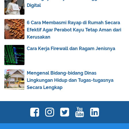
January
(2)
►
Digital
2023
(35)
►
6 Cara Membasmi Rayap di Rumah Secara
2022
(69)
►
Efektif Agar Perabot Kayu Tetap Aman dari
2021
(119)
►
Kerusakan
2020
(129)
►
Cara Kerja Firewall dan Ragam Jenisnya
2019
(139)
►
2018
(55)
►
2017
(70)
►
Mengenal Bidang-bidang Dinas
Lingkungan Hidup dan Tugas-tugasnya
2016
(83)
►
Secara Lengkap
2015
(30)
►
2014
(44)
►
2013
(173)
►
2012
(40)
►
2011
(92)
►