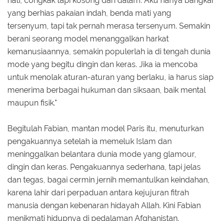
hati, congkak tapi kosong dari dalam. Aku hanya bangkai
yang berhias pakaian indah, benda mati yang
tersenyum, tapi tak pernah merasa tersenyum. Semakin
berani seorang model menanggalkan harkat
kemanusiaannya, semakin populerlah ia di tengah dunia
mode yang begitu dingin dan keras. Jika ia mencoba
untuk menolak aturan-aturan yang berlaku, ia harus siap
menerima berbagai hukuman dan siksaan, baik mental
maupun fisik."
Begitulah Fabian, mantan model Paris itu, menuturkan
pengakuannya setelah ia memeluk Islam dan
meninggalkan belantara dunia mode yang glamour,
dingin dan keras. Pengakuannya sederhana, tapi jelas
dan tegas, bagai cermin jernih memantulkan keindahan,
karena lahir dari perpaduan antara kejujuran fitrah
manusia dengan kebenaran hidayah Allah. Kini Fabian
menikmati hidupnya di pedalaman Afghanistan.