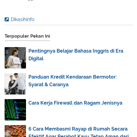
2017
(70)
►
2016
(83)
►
Dikasihinfo
2015
(30)
►
Terpopuler Pekan Ini
2014
(44)
►
2013
(173)
►
Pentingnya Belajar Bahasa Inggris di Era
2012
(40)
►
Digital
2011
(92)
►
2010
(83)
▼
Panduan Kredit Kendaraan Bermotor:
Syarat & Caranya
December
(26)
►
November
(30)
▼
Cara Kerja Firewall dan Ragam Jenisnya
Teladan dari Abu Hanifah
Cinta Ibunda
Kehidupan : Ibarat Semut, Laba-Laba dan Lebah
6 Cara Membasmi Rayap di Rumah Secara
Belajar dari Khidhir As
Efektif Agar Perabot Kayu Tetap Aman dari