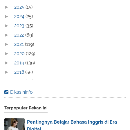
2025
(15)
►
2024
(25)
►
2023
(35)
►
2022
(69)
►
2021
(119)
►
2020
(129)
►
2019
(139)
►
2018
(55)
►
2017
(70)
►
2016
(83)
►
Dikasihinfo
2015
(30)
►
Terpopuler Pekan Ini
2014
(44)
►
2013
(173)
►
Pentingnya Belajar Bahasa Inggris di Era
2012
(40)
►
Digital