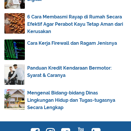
2011
(92)
►
2010
(83)
▼
6 Cara Membasmi Rayap di Rumah Secara
Efektif Agar Perabot Kayu Tetap Aman dari
December
(26)
►
Kerusakan
November
(30)
▼
Teladan dari Abu Hanifah
Cara Kerja Firewall dan Ragam Jenisnya
Cinta Ibunda
Kehidupan : Ibarat Semut, Laba-Laba dan Lebah
Panduan Kredit Kendaraan Bermotor:
Belajar dari Khidhir As
Syarat & Caranya
Tobatnya Pembunuh 100 Orang
Berhenti berarti kalah!
Mengenal Bidang-bidang Dinas
Kisah Nyata dari Amman - Jordan
Lingkungan Hidup dan Tugas-tugasnya
Secara Lengkap
Ada Sajadah Panjang Terbentang
Telaga Cermin
Kisah: Saad bin Abi Waqqash dan Ibunya