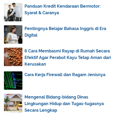
2013
(173)
►
Panduan Kredit Kendaraan Bermotor:
2012
(40)
►
Syarat & Caranya
2011
(92)
►
2010
(83)
▼
Pentingnya Belajar Bahasa Inggris di Era
Digital
December
(26)
►
November
(30)
▼
6 Cara Membasmi Rayap di Rumah Secara
Teladan dari Abu Hanifah
Efektif Agar Perabot Kayu Tetap Aman dari
Cinta Ibunda
Kerusakan
Kehidupan : Ibarat Semut, Laba-Laba dan Lebah
Cara Kerja Firewall dan Ragam Jenisnya
Belajar dari Khidhir As
Tobatnya Pembunuh 100 Orang
Berhenti berarti kalah!
Mengenal Bidang-bidang Dinas
Kisah Nyata dari Amman - Jordan
Lingkungan Hidup dan Tugas-tugasnya
Secara Lengkap
Ada Sajadah Panjang Terbentang