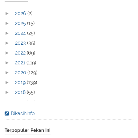
2026
(2)
►
2025
(15)
►
2024
(25)
►
2023
(35)
►
2022
(69)
►
2021
(119)
►
2020
(129)
►
2019
(139)
►
2018
(55)
►
2017
(70)
►
2016
(83)
►
Dikasihinfo
2015
(30)
►
Terpopuler Pekan Ini
2014
(44)
►