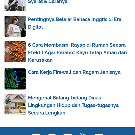
Syarat & Caranya
November
(3)
►
October
(1)
▼
Pentingnya Belajar Bahasa Inggris di Era
Tingkatan Syurga dan Neraka (ppt file)
Digital
September
(5)
►
6 Cara Membasmi Rayap di Rumah Secara
August
(31)
►
Efektif Agar Perabot Kayu Tetap Aman dari
July
(83)
►
Kerusakan
June
(13)
►
Cara Kerja Firewall dan Ragam Jenisnya
May
(9)
►
March
(1)
►
February
(2)
►
Mengenal Bidang-bidang Dinas
Lingkungan Hidup dan Tugas-tugasnya
January
(23)
►
Secara Lengkap
2012
(40)
►
2011
(92)
►