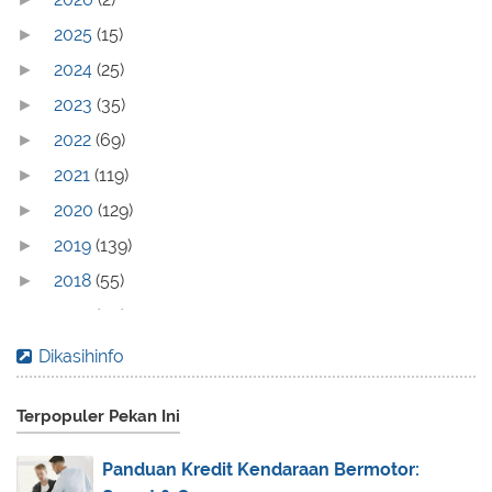
2025
(15)
►
2024
(25)
►
2023
(35)
►
2022
(69)
►
2021
(119)
►
2020
(129)
►
2019
(139)
►
2018
(55)
►
2017
(70)
►
2016
(83)
►
Dikasihinfo
2015
(30)
►
Terpopuler Pekan Ini
2014
(44)
►
2013
(173)
▼
Panduan Kredit Kendaraan Bermotor:
December
(2)
►