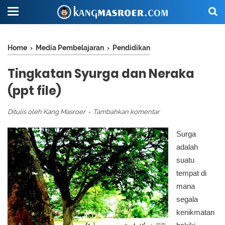
Home
›
Media Pembelajaran
›
Pendidikan
Tingkatan Syurga dan Neraka
(ppt file)
Ditulis oleh
Kang Masroer
Tambahkan komentar
Surga
adalah
suatu
tempat di
mana
segala
kenikmatan