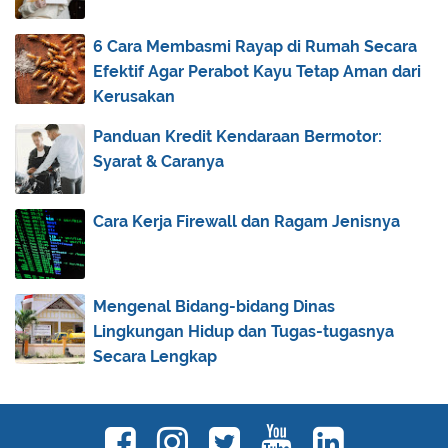
April
(11)
►
March
6 Cara Membasmi Rayap di Rumah Secara
(10)
►
Efektif Agar Perabot Kayu Tetap Aman dari
February
(14)
►
Kerusakan
January
(11)
►
Panduan Kredit Kendaraan Bermotor:
2020
(129)
►
Syarat & Caranya
2019
(139)
►
2018
(55)
►
Cara Kerja Firewall dan Ragam Jenisnya
2017
(70)
►
2016
(83)
►
Mengenal Bidang-bidang Dinas
2015
(30)
►
Lingkungan Hidup dan Tugas-tugasnya
2014
(44)
►
Secara Lengkap
2013
(173)
►
2012
(40)
►
2011
(92)
►