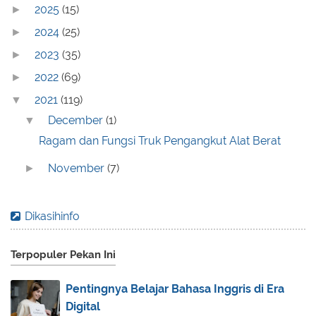
2025
(15)
►
2024
(25)
►
2023
(35)
►
2022
(69)
►
2021
(119)
▼
December
(1)
▼
Ragam dan Fungsi Truk Pengangkut Alat Berat
November
(7)
►
October
(11)
►
September
(6)
►
Dikasihinfo
August
(18)
►
Terpopuler Pekan Ini
July
(13)
►
June
(10)
►
Pentingnya Belajar Bahasa Inggris di Era
May
(7)
►
Digital