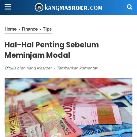
Home
›
Finance
›
Tips
Hal-Hal Penting Sebelum
Meminjam Modal
Ditulis oleh
Kang Masroer
Tambahkan komentar