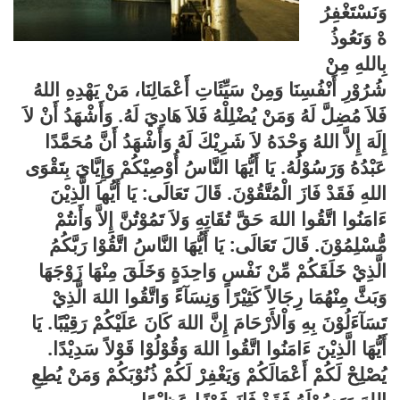
وَنَسْتَغْفِرُ
هْ وَنَعُوذُ
بِاللهِ مِنْ
شُرُوْرِ أَنْفُسِنَا وَمِنْ سَيِّئَاتِ أَعْمَالِنَا، مَنْ يَهْدِهِ اللهُ
فَلاَ مُضِلَّ لَهُ وَمَنْ يُضْلِلْهُ فَلاَ هَادِيَ لَهُ. وَأَشْهَدُ أَنْ لاَ
إِلَهَ إِلاَّ اللهُ وَحْدَهُ لاَ شَرِيْكَ لَهُ وَأَشْهَدُ أَنَّ مُحَمَّدًا
عَبْدُهُ وَرَسُوْلُهُ. يَا أَيُّهَا النَّاسُ أُوْصِيْكُمْ وَإِيَّايَ بِتَقْوَى
اللهِ فَقَدْ فَازَ الْمُتَّقُوْنَ. قَالَ تَعَالَى: يَا أَيُّهاَ الَّذِيْنَ
ءَامَنُوا اتَّقُوا اللهَ حَقَّ تُقَاتِهِ وَلاَ تَمُوْتُنَّ إِلاَّ وَأَنتُمْ
مُّسْلِمُوْنَ. قَالَ تَعَالَى: يَا أَيُّهَا النَّاسُ اتَّقُوْا رَبَّكُمُ
الَّذِيْ خَلَقَكُمْ مِّنْ نَفْسٍ وَاحِدَةٍ وَخَلَقَ مِنْهَا زَوْجَهَا
وَبَثَّ مِنْهُمَا رِجَالاً كَثِيْرًا وَنِسَآءً وَاتَّقُوا اللهَ الَّذِيْ
تَسَآءَلُوْنَ بِهِ وَاْلأَرْحَامَ إِنَّ اللهَ كَانَ عَلَيْكُمْ رَقِيْبًا. يَا
أَيُّهَا الَّذِيْنَ ءَامَنُوا اتَّقُوا اللهَ وَقُوْلُوْا قَوْلاً سَدِيْدًا.
يُصْلِحْ لَكُمْ أَعْمَالَكُمْ وَيَغْفِرْ لَكُمْ ذُنُوْبَكُمْ وَمَنْ يُطِعِ
اللهَ وَرَسُوْلَهُ فَقَدْ فَازَ فَوْزًا عَظِيْمًا.