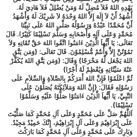
يَهْدِهِ اللهُ فَلاَ مُضِلَّ لَهُ وَمَنْ يُضْلِلْ فَلاَ هَادِيَ لَهُ.
أَشْهَدُ أَنْ لاَ إِلَهَ إِلاَّ اللهُ وَحْدَهُ لاَ شَرِيْكَ لَهُ وَأَشْهَدُ
أَنَّ مُحَمَّدًا عَبْدُهُ وَرَسُوْلُهُ صَلَّى اللهُ عَلَى نَبِيِّنَا
مُحَمَّدٍ وَعَلَى آلِهِ وَأَصْحَابِهِ وَسَلَّمَ تَسْلِيْمًا كَثِيْرًا. قَالَ
تَعَالَى: يَا أَيُّهاَ الَّذِيْنَ ءَامَنُوا اتَّقُوا اللهَ حَقَّ تُقَاتِهِ وَلاَ
تَمُوْتُنَّ إِلاَّ وَأَنتُمْ مُّسْلِمُوْنَ. قَالَ تَعَالَى: {وَمَن يَتَّقِ
اللهَ يَجْعَل لَّهُ مَخْرَجًا} وَقَالَ: {وَمَن يَتَّقِ اللهَ يُكَفِّرْ
عَنْهُ سَيِّئَاتِهِ وَيُعْظِمْ لَهُ أَجْرًا}
ثُمَّ اعْلَمُوْا فَإِنَّ اللهَ أَمَرَكُمْ بِالصَّلاَةِ وَالسَّلاَمِ عَلَى
رَسُوْلِهِ فَقَالَ: {إِنَّ اللهَ وَمَلاَئِكَتَهُ يُصَلُّوْنَ عَلَى
النَّبِيِّ، يَا أَيُّهاَ الَّذِيْنَ ءَامَنُوْا صَلُّوْا عَلَيْهِ وَسَلِّمُوْا
تَسْلِيْمًا}.
اَللَّهُمَّ صَلِّ عَلَى مُحَمَّدٍ وَعَلَى آلِ مُحَمَّدٍ كَمَا صَلَّيْتَ
عَلَى إِبْرَاهِيْمَ وَعَلَى آلِ إِبْرَاهِيْمَ، إِنَّكَ حَمِيْدٌ مَجِيْدٌ.
وَبَارِكْ عَلَى مُحَمَّدٍ وَعَلَى آلِ مُحَمَّدٍ كَمَا بَارَكْتَ