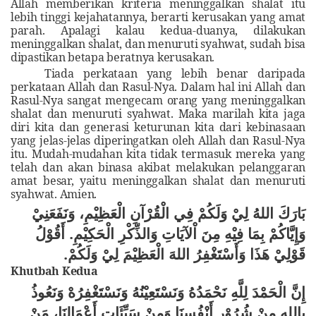
Allah memberikan kriteria meninggalkan shalat itu
lebih tinggi kejahatannya, berarti kerusakan yang amat
parah. Apalagi kalau kedua-duanya, dilakukan
meninggalkan shalat, dan menuruti syahwat, sudah bisa
dipastikan betapa beratnya kerusakan
.
Tiada perkataan yang lebih benar daripada
perkataan Allah dan Rasul-Nya. Dalam hal ini Allah dan
Rasul-Nya sangat mengecam orang yang meninggalkan
shalat dan menuruti syahwat. Maka marilah kita jaga
diri kita dan generasi keturunan kita dari kebinasaan
yang jelas-jelas diperingatkan oleh Allah dan Rasul-Nya
itu. Mudah-mudahan kita tidak termasuk mereka
yang
telah dan akan binasa akibat melakukan pelanggaran
amat besar, yaitu meninggalkan shalat dan menuruti
syahwat. Amien.
بَارَكَ اللهُ لِيْ وَلَكُمْ فِي الْقُرْآنِ الْعَظِيْمِ، وَنَفَعَنِيْ
وَإِيَّاكُمْ بِمَا فِيْهِ مِنَ اْلآيَاتِ وَالذِّكْرِ الْحَكِيْمِ. أَقُوْلُ
قَوْلِيْ هَذَا وَأَسْتَغْفِرُ اللهَ الْعَظِيْمَ لِيْ وَلَكُمْ.
Khutbah Kedua
إِنَّ الْحَمْدَ لِلَّهِ نَحْمَدُهُ وَنَسْتَعِيْنُهُ وَنَسْتَغْفِرُهْ وَنَعُوذُ
بِاللهِ مِنْ شُرُوْرِ أَنْفُسِنَا وَمِنْ سَيِّئَاتِ أَعْمَالِنَا، مَنْ