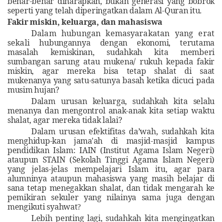
benar-benar diharapkan, bukan generasi yang bobrok
seperti yang telah diperingatkan dalam Al-Quran itu
.
Fakir miskin, keluarga, dan mahasiswa
Dalam hubungan kemasyarakatan yang erat
sekali
hubungannya dengan ekonomi, terutama
masalah kemiskinan, sudahkah kita memberi
sumbangan sarung atau mukena/ rukuh kepada fakir
miskin, agar mereka bisa tetap shalat di saat
mukenanya yang satu-satunya basah ketika
dicuci pada
musim hujan?
Dalam urusan keluarga, sudahkah kita selalu
menanya dan mengontrol anak-anak kita setiap waktu
shalat, agar mereka tidak lalai?
Dalam urusan efektifitas da’wah, sudahkah kita
menghidup-kan jama'ah di masjid-masjid kampus
pendidikan Islam: IAIN (Institut Agama Islam Negeri)
ataupun STAIN (Sekolah Tinggi Agama Islam Negeri)
yang jelas-jelas mempelajari Islam itu, agar para
alumninya ataupun mahasiswa yang masih belajar di
sana tetap menegakkan shalat, dan tidak mengarah ke
pemikiran sekuler yang nilainya sama juga dengan
mengikuti syahwat
?
Lebih penting lagi, sudahkah kita mengingatkan