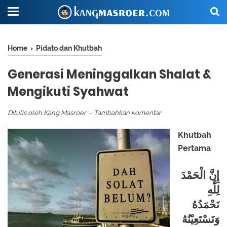
Home
›
Pidato dan Khutbah
Generasi Meninggalkan Shalat &
Mengikuti Syahwat
Ditulis oleh
Kang Masroer
Tambahkan komentar
Khutbah
Pertama
إِنَّ الْحَمْدَ
لِلَّهِ
نَحْمَدُهُ
وَنَسْتَعِيْنُهُ