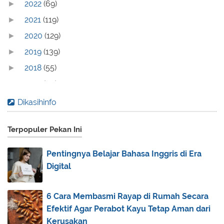
2022
(69)
►
2021
(119)
►
2020
(129)
►
2019
(139)
►
2018
(55)
►
2017
(70)
►
2016
(83)
►
Dikasihinfo
2015
(30)
►
Terpopuler Pekan Ini
2014
(44)
►
2013
(173)
▼
Pentingnya Belajar Bahasa Inggris di Era
December
(2)
►
Digital
November
(3)
►
October
(1)
►
6 Cara Membasmi Rayap di Rumah Secara
Efektif Agar Perabot Kayu Tetap Aman dari
September
(5)
►
Kerusakan