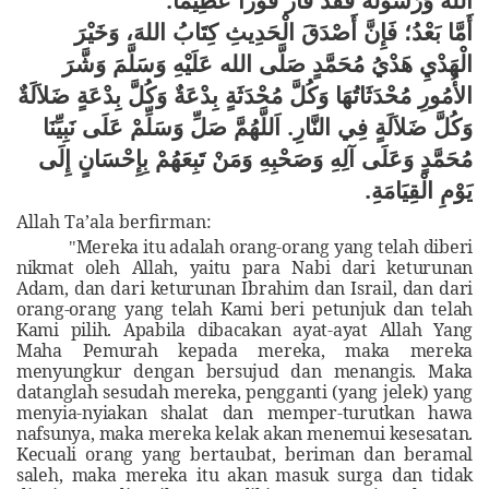
أَمَّا بَعْدُ؛ فَإِنَّ أَصْدَقَ الْحَدِيثِ كِتَابُ اللهَ، وَخَيْرَ
الْهَدْيِ هَدْيُ مُحَمَّدٍ صَلَّى الله عَلَيْهِ وَسَلَّمَ وَشَّرَ
الأُمُورِ مُحْدَثَاتُهَا وَكُلَّ مُحْدَثَةٍ بِدْعَةٌ وَكُلَّ بِدْعَةٍ ضَلاَلَةٌ
وَكُلَّ ضَلاَلَةٍ فِي النَّارِ. اَللَّهُمَّ صَلِّ وَسَلِّمْ عَلَى نَبِيِّنَا
مُحَمَّدٍ وَعَلَى آلِهِ وَصَحْبِهِ وَمَنْ تَبِعَهُمْ بِإِحْسَانٍ إِلَى
يَوْمِ الْقِيَامَةِ.
Allah Ta’ala berfirman:
Mereka itu adalah orang-orang yang telah diberi
"
nikmat oleh Allah, yaitu para Nabi dari keturunan
Adam, dan dari keturunan Ibrahim dan Israil, dan dari
orang-orang yang telah Kami beri petunjuk dan telah
Kami pilih. Apabila dibacakan ayat-ayat Allah
Yang
Maha Pemurah kepada mereka, maka mereka
menyungkur dengan bersujud dan menangis. Maka
datanglah sesudah mereka, pengganti (yang jelek) yang
menyia-nyiakan shalat dan memper-turutkan hawa
nafsunya, maka mereka kelak akan menemui kesesatan.
Kecuali orang
yang bertaubat, beriman dan beramal
saleh, maka mereka itu akan masuk surga dan tidak