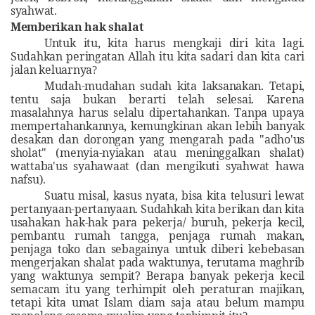
syahwat
.
Memberikan hak shalat
Untuk itu, kita harus mengkaji diri kita lagi.
Sudahkan peringatan Allah itu kita sadari dan kita cari
jalan keluarnya
?
Mudah-mudahan sudah kita laksanakan. Tetapi,
tentu saja bukan berarti telah selesai. Karena
masalahnya harus selalu dipertahankan. Tanpa upaya
mempertahankannya, kemungkinan akan lebih banyak
desakan dan dorongan yang mengarah pada "adho'us
sholat" (menyia-nyiakan atau meninggalkan shalat)
wattaba'us syahawaat (dan mengikuti syahwat hawa
nafsu)
.
Suatu misal, kasus nyata, bisa kita telusuri lewat
pertanyaan-pertanyaan. Sudahkah kita berikan dan kita
usahakan hak-hak para pekerja/ buruh, pekerja kecil,
pembantu rumah tangga, penjaga rumah makan,
penjaga toko dan sebagainya untuk diberi kebebasan
mengerjakan shalat pada waktunya, terutama maghrib
yang waktunya sempit? Berapa banyak pekerja kecil
semacam itu yang terhimpit oleh peraturan majikan,
tetapi kita umat Islam diam saja atau belum mampu