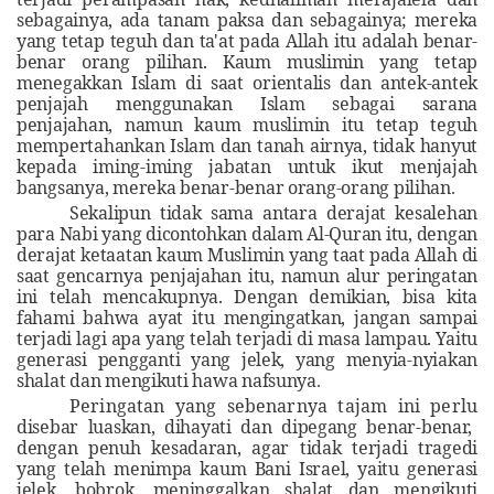
sebagainya, ada tanam paksa dan sebagainya; mereka
yang tetap teguh dan ta'at pada Allah itu adalah benar-
benar orang pilihan. Kaum muslimin yang tetap
menegakkan Islam di saat orientalis dan antek-antek
penjajah menggunakan Islam sebagai sarana
penjajahan, namun kaum muslimin itu tetap teguh
mempertahankan Islam dan tanah airnya, tidak hanyut
kepada iming-iming jabatan untuk ikut menjajah
bangsanya, mereka benar-benar orang-orang pilihan
.
Sekalipun tidak sama antara derajat kesalehan
para Nabi yang dicontohkan dalam Al-Quran itu, dengan
derajat ketaatan kaum Muslimin yang taat pada Allah di
saat gencarnya penjajahan itu, namun alur peringatan
ini telah mencakupnya. Dengan demikian, bisa kita
fahami bahwa ayat itu mengingatkan, jangan sampai
terjadi lagi apa yang telah terjadi di masa lampau. Yaitu
generasi pengganti yang jelek, yang menyia-nyiakan
shalat dan mengikuti hawa nafsunya
.
Peringatan yang sebenarnya tajam ini perlu
disebar luaskan, dihayati dan dipegang benar-benar,
dengan penuh kesadaran, agar tidak terjadi tragedi
yang telah menimpa kaum Bani Israel, yaitu generasi
jelek, bobrok, meninggalkan shalat dan mengikuti