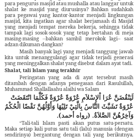
para pengurus masjid atau mushalla atau langgar untuk
shalat ke masjid yang diurusinya? Bahkan sudahkah
para pegawai yang kantor-kantor menjadi lingkungan
masjid, kita ingatkan agar shalat berjamaah
di Masjid
yang menjadi tempat mereka bekerja, sehingga tidak
tampak lagi sosok-sosok yang tetap bertahan di meja
masing-masing --bahkan sambil merokok lagi-- saat
adzan dikuman-dangkan
?
Masih banyak lagi yang menjadi tanggung jawab
kita untuk menanggulangi agar tidak terjadi generasi
yang meninggalkan shalat yang disebut dalam ayat tadi
.
Shalat, tali Islam yang terakhir
Peringatan yang ada di ayat tersebut masih
ditambah dengan adanya penegasan dari Rasulullah,
Muhammad Shallallaahu alaihi wa Salam
لَيَنْقُضَنَّ عُرَا اْلإِسْلاَمِ عُرْوَةً عُرْوَةً فَكُلَّمَا انْتَقَضَتْ
عُرْوَةٌ تَشَبَّثَ النَّاسُ بِالَّتِيْ تَلِيْهَا وَأَوَّلُهُنَّ نَقْضًا الْحُكْمُ
وَآخِرُهُنَّ الصَّلاَةُ. (رواه أحمد).
Tali-tali Islam pasti akan putus satu-persatu.
“
Maka setiap kali putus satu tali (lalu) manusia (dengan
sendirinya) bergantung dengan tali yang berikutnya.