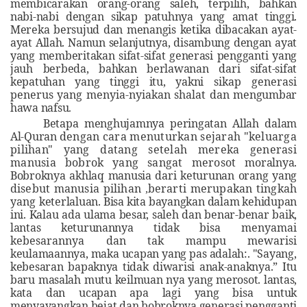
membicarakan orang-orang saleh, terpilih, bahkan
nabi-nabi dengan sikap patuhnya yang amat tinggi.
Mereka bersujud dan menangis ketika dibacakan ayat-
ayat Allah. Namun selanjutnya, disambung dengan ayat
yang memberitakan sifat-sifat generasi pengganti yang
jauh berbeda, bahkan berlawanan dari sifat-sifat
kepatuhan yang tinggi itu, yakni
sikap generasi
penerus yang menyia-nyiakan shalat dan
mengumbar
hawa nafsu
.
Betapa menghujamnya peringatan Allah dalam
Al-Quran
dengan cara menuturkan sejarah "keluarga
pilihan" yang datang setelah mereka generasi
manusia bobrok yang sangat merosot
moralnya.
Bobroknya akhlaq manusia dari keturunan orang yang
disebut manusia pilihan
berarti merupakan tingkah
,
yang
keterlaluan. Bisa kita bayangkan dalam kehidupan
ini. Kalau ada ulama besar, saleh dan benar-benar baik,
lantas keturunannya tidak
bisa menyamai
kebesarannya dan tak mampu mewarisi
keulamaannya, maka ucapan yang pas adalah:. "Sayang,
kebesaran bapaknya tidak diwarisi anak-anaknya.” Itu
baru masalah mutu keilmuan nya yang merosot. lantas,
kata dan ucapan apa lagi yang bisa untuk
menyayangkan bejat dan bobroknya generasi pengganti