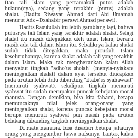
Dan tali Islam yang pertamakali putus adalah
hukum(nya), sedang yang terakhir (putus) adalah
shalat. (Hadits Riwayat Ahmad dari Abi Umamah
menurut Adz – Dzahabir
perawi Ahmad perawi).
Hadits Rasulullah itu lebih gamblang lagi, bahwa
putusnya tali Islam yang terakhir adalah shalat. Selagi
shalat itu masih ditegakkan oleh umat Islam, berarti
masih ada tali dalam Islam itu. Sebaliknya kalau shalat
sudah tidak ditegakkan, maka putuslah
Islam
keseluruhannya, karena shalat adalah tali yang terakhir
dalam Islam. Maka tak mengherankan kalau Allah
menyebut tingkah "adho'us sholah" (menyia-nyiakan/
meninggalkan shalat) dalam ayat tersebut diucapkan
pada urutan lebih dulu dibanding "ittaba'us syahawaat"
(menuruti syahwat), sekalipun tingkah menuruti
syahwat itu sudah merupakan puncak kebejatan moral
manusia. Dengan demikian, bisa kita fahami, betapa
memuncaknya nilai jelek orang-orang yang
meninggalkan shalat, karena puncak kebejatan moral
berupa menuruti syahwat pun masih pada urutan
belakang dibanding tingkah meninggalkan shalat
.
Di mata manusia, bisa disadari betapa jahatnya
orang yang mengumbar hawa nafsunya. Lantas, kalau