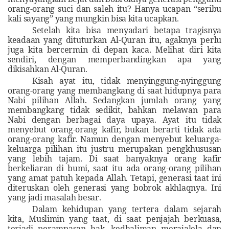
orang-orang suci dan saleh itu? Hanya ucapan “seribu
kali sayang” yang mungkin bisa kita ucapkan
.
Setelah kita bisa menyadari betapa tragisnya
keadaan yang dituturkan Al-Quran itu, agaknya perlu
juga kita bercermin di depan kaca. Melihat diri kita
sendiri, dengan memperbandingkan apa yang
dikisahkan Al-Quran
.
Kisah ayat itu, tidak menyinggung-nyinggung
orang-orang yang membangkang di saat hidupnya para
Nabi pilihan Allah. Sedangkan jumlah orang yang
membangkang tidak sedikit, bahkan melawan para
Nabi dengan berbagai daya upaya. Ayat itu tidak
menyebut orang-orang kafir, bukan berarti tidak ada
orang-orang kafir. Namun dengan menyebut keluarga-
keluarga pilihan itu justru merupakan pengkhususan
yang lebih tajam. Di saat banyaknya orang kafir
berkeliaran di bumi, saat itu ada orang-orang pilihan
yang amat patuh kepada Allah. Tetapi, generasi taat ini
diteruskan oleh generasi yang bobrok akhlaqnya. Ini
yang jadi masalah besar
.
Dalam kehidupan yang tertera dalam sejarah
kita, Muslimin yang taat, di saat penjajah berkuasa,
terjadi perampasan hak, kedhaliman merajalela dan