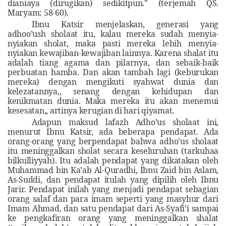
dianiaya (dirugikan) sedikitpun." (terjemah QS.
Maryam: 58-60).
Ibnu Katsir menjelaskan, generasi yang
adhoo’ush sholaat itu, kalau mereka sudah menyia-
nyiakan sholat, maka pasti mereka lebih menyia-
nyiakan kewajiban-kewajiban lainnya. Karena shalat itu
adalah tiang agama dan pilarnya, dan sebaik-baik
perbuatan hamba. Dan akan tambah lagi (keburukan
mereka) dengan mengikuti syahwat dunia dan
kelezatannya,, senang dengan kehidupan dan
kenikmatan dunia. Maka mereka itu akan menemui
kesesatan,, artinya kerugian di hari qiyamat.
Adapun maksud lafazh Adho’us sholaat ini,
menurut Ibnu Katsir, ada beberapa pendapat. Ada
orang-orang yang berpendapat bahwa adho'us sholaat
itu meninggalkan sholat secara keseluruhan (tarkuhaa
bilkulliyyah). Itu adalah pendapat yang dikatakan oleh
Muhammad bin Ka’ab Al-Quradhi, Ibnu Zaid bin Aslam,
As-Suddi, dan pendapat itulah yang dipilih oleh Ibnu
Jarir. Pendapat inilah yang menjadi pendapat sebagian
orang salaf dan para imam seperti yang masyhur dari
Imam Ahmad, dan satu pendapat dari As-Syafi’i sampai
ke pengkafiran orang yang meninggalkan shalat