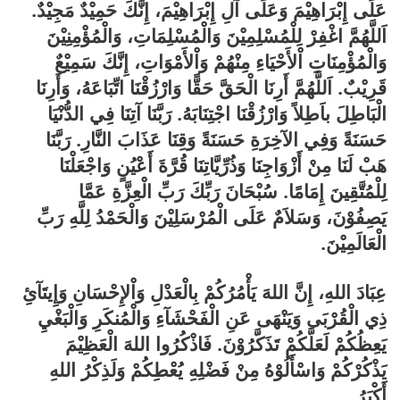
عَلَى إِبْرَاهِيْمَ وَعَلَى آلِ إِبْرَاهِيْمَ، إِنَّكَ حَمِيْدٌ مَجِيْدٌ.
اَللَّهُمَّ اغْفِرْ لِلْمُسْلِمِيْنَ وَالْمُسْلِمَاتِ، وَالْمُؤْمِنِيْنَ
وَالْمُؤْمِنَاتِ اْلأَحْيَاءِ مِنْهُمْ وَاْلأَمْوَاتِ، إِنَّكَ سَمِيْعٌ
قَرِيْبٌ. اَللَّهُمَّ أَرِنَا الْحَقَّ حَقًّا وَارْزُقْنَا اتِّبَاعَهُ، وَأَرِنَا
الْبَاطِلَ باَطِلاً وَارْزُقْنَا اجْتِنَابَهُ. رَبَّنَا آتِنَا فِي الدُّنْيَا
حَسَنَةً وَفِي الآخِرَةِ حَسَنَةً وَقِنَا عَذَابَ النَّارِ. رَبَّنَا
هَبْ لَنَا مِنْ أَزْوَاجِنَا وَذُرِّيَّاتِنَا قُرَّةَ أَعْيُنٍ وَاجْعَلْنَا
لِلْمُتَّقِينَ إِمَامًا. سُبْحَانَ رَبِّكَ رَبِّ الْعِزَّةِ عَمَّا
يَصِفُوْنَ، وَسَلاَمٌ عَلَى الْمُرْسَلِيْنَ وَالْحَمْدُ لِلَّهِ رَبِّ
الْعَالَمِيْنَ.
عِبَادَ اللهِ، إِنَّ اللهَ يَأْمُرُكُمْ بِالْعَدْلِ وَاْلإِحْسَانِ وَإِيتَآئِ
ذِي الْقُرْبَى وَيَنْهَى عَنِ الْفَحْشَآءِ وَالْمُنكَرِ وَالْبَغْيِ
يَعِظُكُمْ لَعَلَّكُمْ تَذَكَّرُوْنَ. فَاذْكُرُوا اللهَ الْعَظِيْمَ
يَذْكُرْكُمْ وَاسْأَلُوْهُ مِنْ فَضْلِهِ يُعْطِكُمْ وَلَذِكْرُ اللهِ
أَكْبَرُ.