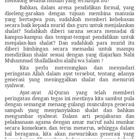
menolong sesama muslim yang terhimpit itu
?
Bahkan, dalam arena pendidikan formal, yang
diseleng-garakan dengan tujuan membina manusia
yang bertaqwa pun, sudahkah memberi kebebasan
secara baik kepada murid dan guru untuk menjalankan
shalat? Sudahkah diberi sarana secara memadai di
kampus-kampus
dan tempat-tempat pendidikan untuk
menjalan-kan shalat? Dan sudahkah para murid itu
diberi bimbingan secara memadai untuk mampu
mendirikan shalat sesuai dengan yang diajarkan Nabi
Muhammad Shallallaahu alaihi wa Salam
?
Kita perlu merenungkan dan menyadari
peringatan Allah dalam ayat tersebut, tentang adanya
generasi yang meninggalkan shalat dan menuruti
syahwat
.
Ayat-ayat Al-Quran yang telah memberi
peringatan dengan tegas ini mestinya kita sambut pula
dengan semangat menang-gulangi munculnya generasi
sampah yang menyianyiakan shalat dan bahkan
mengumbar syahwat. Dalam arti penjabaran dan
pelaksanaan agama
dengan amar ma'ruf nahi munkar
secara konsekuen dan terus menerus, sehingga dalam
hal beragama, kita akan mewariskan generasi yang