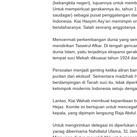
(kebangkita negeri), tujuannya untuk memb
Untuk memperkuat gerakannya itu, tahun 1
saudagar) sebagai pusat penggalangan d
Indonesia. Kiai Hasyim Asy’ari memimpin or
bendaharanya. Salah seorang anggotanya ad
Mencermati perkembangan dunia yang sem
mendirikan Taswirul Afkar. Di tengah genc
dunia Islam, yaitu terjadinya ekspansi ge
tempat suci Mekah dikuasai tahun 1924 d
Persoalan menjadi genting ketika aliran ba
puritan dan ekslusif. Sementara madzhab Han
berdampingan di Tanah suci itu, tidak dipe
kelompok modernis Indonesia setuju deng
Lantas, Kiai Wahab membuat kepanitiaan 
Hejaz. Komite ini bertujuan untuk mencega
kepala, yang dipimpin langsung Raja Abdul 
Untuk mengirimkan delegasi ini diperlukan 
yanag diberinama Nahdlatul Ulama, 31 Ja