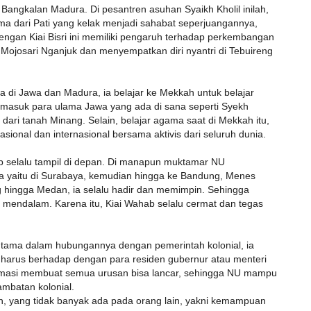
Bangkalan Madura. Di pesantren asuhan Syaikh Kholil inilah,
ama dari Pati yang kelak menjadi sahabat seperjuangannya,
ngan Kiai Bisri ini memiliki pengaruh terhadap perkembangan
Mojosari Nganjuk dan menyempatkan diri nyantri di Tebuireng
a di Jawa dan Madura, ia belajar ke Mekkah untuk belajar
ermasuk para ulama Jawa yang ada di sana seperti Syekh
ri tanah Minang. Selain, belajar agama saat di Mekkah itu,
sional dan internasional bersama aktivis dari seluruh dunia.
selalu tampil di depan. Di manapun muktamar NU
ya yaitu di Surabaya, kemudian hingga ke Bandung, Menes
 hingga Medan, ia selalu hadir dan memimpin. Sehingga
 mendalam. Karena itu, Kiai Wahab selalu cermat dan tegas
utama dalam hubungannya dengan pemerintah kolonial, ia
 harus berhadap dengan para residen gubernur atau menteri
omasi membuat semua urusan bisa lancar, sehingga NU mampu
mbatan kolonial.
n, yang tidak banyak ada pada orang lain, yakni kemampuan