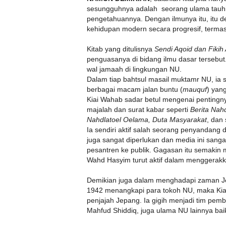
sesungguhnya adalah seorang ulama tauhid
pengetahuannya. Dengan ilmunya itu, itu 
kehidupan modern secara progresif, termas
Kitab yang ditulisnya
Sendi Aqoid dan Fiki
penguasanya di bidang ilmu dasar tersebut
wal jamaah di lingkungan NU.
Dalam tiap bahtsul masail muktamr NU, 
berbagai macam jalan buntu (
mauquf
) yang
Kiai Wahab sadar betul mengenai pentingny
majalah dan surat kabar seperti
Berita Nah
Nahdlatoel Oelama, Duta Masyarakat
, dan
Ia sendiri aktif salah seorang penyandang 
juga sangat diperlukan dan media ini san
pesantren ke publik. Gagasan itu semakin
Wahd Hasyim turut aktif dalam menggerak
Demikian juga dalam menghadapi zaman Jepa
1942 menangkapi para tokoh NU, maka Kia
penjajah Jepang. Ia gigih menjadi tim pe
Mahfud Shiddiq, juga ulama NU lainnya bai