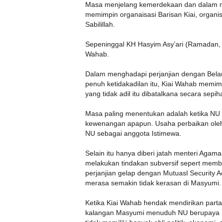
Masa menjelang kemerdekaan dan dalam m
memimpin organaisasi Barisan Kiai, organ
Sabilillah.
Sepeninggal KH Hasyim Asy’ari (Ramadan,
Wahab.
Dalam menghadapi perjanjian dengan Beland
penuh ketidakadilan itu, Kiai Wahab memimp
yang tidak adil itu dibatalkana secara sepih
Masa paling menentukan adalah ketika NU m
kewenangan apapun. Usaha perbaikan oleh 
NU sebagai anggota Istimewa.
Selain itu hanya diberi jatah menteri Agam
melakukan tindakan subversif sepert memb
perjanjian gelap dengan Mutuasl Security 
merasa semakin tidak kerasan di Masyumi.
Ketika Kiai Wahab hendak mendirikan parta
kalangan Masyumi menuduh NU berupaya m