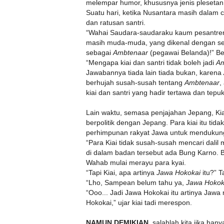
melempar humor, khususnya jenis plesetan,
Suatu hari, ketika Nusantara masih dalam 
dan ratusan santri.
“Wahai Saudara-saudaraku kaum pesantren,
masih muda-muda, yang dikenal dengan sebut
sebagai
Ambtenaar
(pegawai Belanda)!” Beg
“Mengapa kiai dan santri tidak boleh jadi
Am
Jawabannya tiada lain tiada bukan, karena
berhujah susah-susah tentang
Ambtenaar
,
kiai dan santri yang hadir tertawa dan tepu
Lain waktu, semasa penjajahan Jepang, K
berpolitik dengan Jepang. Para kiai itu t
perhimpunan rakyat Jawa untuk mendukun
“Para Kiai tidak susah-susah mencari dalil
di dalam badan tersebut ada Bung Karno. B
Wahab mulai merayu para kyai.
“Tapi Kiai, apa artinya
Jawa Hokokai
itu?” T
“Lho, Sampean belum tahu ya,
Jawa Hokok
“Ooo... Jadi Jawa Hokokai itu artinya Jawa 
Hokokai,” ujar kiai tadi merespon.
NAMUN DEMIKIAN
, salahlah kita jika hany