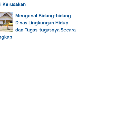
Kumpulan Hadits Lailatul Qadar
ri Kerusakan
Kajian Fiqih Romadhon: Sholat Idul
Mengenal Bidang-bidang
Fitri
Dinas Lingkungan Hidup
Kajian Fiqih Romadhon: Zakat
dan Tugas-tugasnya Secara
Fitrah
ngkap
Kajian Fiqih Romadhon: Puasa
Kajian Fiqih Romadhon: Sholat
Cara Pasang Widget Hadits Online
di Blog
Widget Al-Quran Streaming
Islam di Australia
Islam di Amerika
Keteguhan Hati Imam Hanbali
Masterpiece Sahih Muslim
Imam Tirmizi (Perawi dan Peneliti