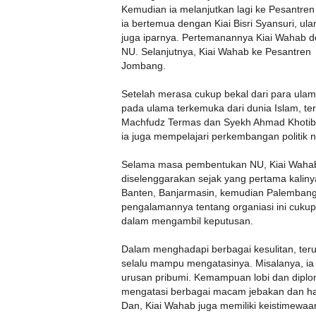
Kemudian ia melanjutkan lagi ke Pesantren 
ia bertemua dengan Kiai Bisri Syansuri, ul
juga iparnya. Pertemanannya Kiai Wahab de
NU. Selanjutnya, Kiai Wahab ke Pesantren 
Jombang.
Setelah merasa cukup bekal dari para ulam
pada ulama terkemuka dari dunia Islam, t
Machfudz Termas dan Syekh Ahmad Khotib da
ia juga mempelajari perkembangan politik na
Selama masa pembentukan NU, Kiai Wahab 
diselenggarakan sejak yang pertama kalin
Banten, Banjarmasin, kemudian Palembang
pengalamannya tentang organiasi ini cukup
dalam mengambil keputusan.
Dalam menghadapi berbagai kesulitan, ter
selalu mampu mengatasinya. Misalanya, ia
urusan pribumi. Kemampuan lobi dan dipl
mengatasi berbagai macam jebakan dan ha
Dan, Kiai Wahab juga memiliki keistimewaa