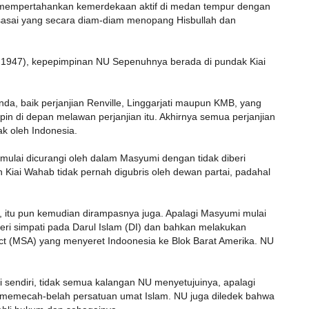
empertahankan kemerdekaan aktif di medan tempur dengan
isasai yang secara diam-diam menopang Hisbullah dan
 1947), kepepimpinan NU Sepenuhnya berada di pundak Kiai
a, baik perjanjian Renville, Linggarjati maupun KMB, yang
in di depan melawan perjanjian itu. Akhirnya semua perjanjian
ak oleh Indonesia.
ulai dicurangi oleh dalam Masyumi dengan tidak diberi
Kiai Wahab tidak pernah digubris oleh dewan partai, padahal
a, itu pun kemudian dirampasnya juga. Apalagi Masyumi mulai
eri simpati pada Darul Islam (DI) dan bahkan melakukan
Act (MSA) yang menyeret Indoonesia ke Blok Barat Amerika. NU
i sendiri, tidak semua kalangan NU menyetujuinya, apalagi
emecah-belah persatuan umat Islam. NU juga diledek bahwa