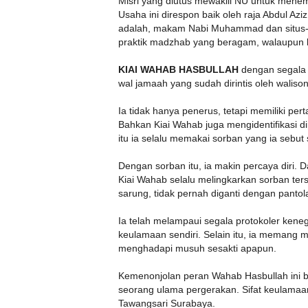
Misri yang diutus mewakili NU untuk menem
Usaha ini direspon baik oleh raja Abdul Aziz
adalah, makam Nabi Muhammad dan situs-itu
praktik madzhab yang beragam, walaupun 
KIAI WAHAB HASBULLAH
dengan segala 
wal jamaah yang sudah dirintis oleh walis
Ia tidak hanya penerus, tetapi memiliki per
Bahkan Kiai Wahab juga mengidentifikasi d
itu ia selalu memakai sorban yang ia sebut
Dengan sorban itu, ia makin percaya diri
Kiai Wahab selalu melingkarkan sorban ter
sarung, tidak pernah diganti dengan pantol
Ia telah melampaui segala protokoler keneg
keulamaan sendiri. Selain itu, ia memang me
menghadapi musuh sesakti apapun.
Kemenonjolan peran Wahab Hasbullah ini 
seorang ulama pergerakan. Sifat keulamaa
Tawangsari Surabaya.