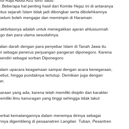
ui Raja Abdul Aziz Ibnu Saud.
. Beberapa hal penting hasil dari Komite Hejaz ini di antaranya
s sejarah Islam tidak jadi dibongkar serta dibolehkannya
belum boleh mengajar dan memimpin di Haramain.
aktivitasnya adalah untuk menegakkan ajaran ahlussunnah
ongo dan para ulama sesudahnya.
talian darah dengan para penyebar Islam di Tanah Jawa itu.
iri sebagai penerus perjuangan pangeran diponegoro. Karena
 sendiri sebagai sorban Diponegoro.
. Dalam upacara keagamaan sampai dengan acara kenegaraan,
sebut, hingga pundaknya tertutup. Demikian juga dengan
an.
araan yang ada, karena telah memiliki disiplin dan karakter
miliki ilmu kanuragan yang tinggi sehingga tidak takut
berkat kematangannya dalam menempa dirinya sebagai
nnya digembleng di pesaanatren Langitan Tuban, Pesantren