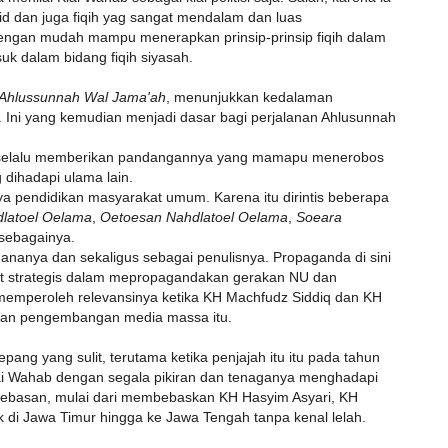
 dan juga fiqih yag sangat mendalam dan luas
dengan mudah mampu menerapkan prinsip-prinsip fiqih dalam
uk dalam bidang fiqih siyasah.
h Ahlussunnah Wal Jama'ah
, menunjukkan kedalaman
. Ini yang kemudian menjadi dasar bagi perjalanan Ahlusunnah
ia selalu memberikan pandangannya yang mamapu menerobos
 dihadapi ulama lain.
a pendidikan masyarakat umum. Karena itu dirintis beberapa
dlatoel Oelama
,
Oetoesan Nahdlatoel Oelama
,
Soeara
 sebagainya.
dananya dan sekaligus sebagai penulisnya. Propaganda di sini
gat strategis dalam mepropagandakan gerakan NU dan
 memperoleh relevansinya ketika KH Machfudz Siddiq dan KH
kan pengembangan media massa itu.
ng yang sulit, terutama ketika penjajah itu itu pada tahun
i Wahab dengan segala pikiran dan tenaganya menghadapi
mbebasan, mulai dari membebaskan KH Hasyim Asyari, KH
k di Jawa Timur hingga ke Jawa Tengah tanpa kenal lelah.