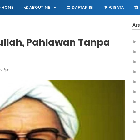
HOME
ABOUT ME
DAFTAR ISI
WISATA
Ars
ullah, Pahlawan Tanpa
►
►
►
ntar
►
►
►
►
►
►
►