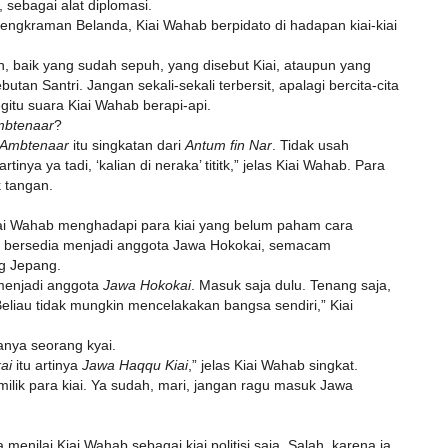
 sebagai alat diplomasi.
cengkraman Belanda, Kiai Wahab berpidato di hadapan kiai-kiai
 baik yang sudah sepuh, yang disebut Kiai, ataupun yang
an Santri. Jangan sekali-sekali terbersit, apalagi bercita-cita
itu suara Kiai Wahab berapi-api.
btenaar
?
Ambtenaar
itu singkatan dari
Antum fin Nar
. Tidak usah
 artinya ya tadi, ‘kalian di neraka’ tititk,” jelas Kiai Wahab. Para
k tangan.
iai Wahab menghadapi para kiai yang belum paham cara
idak bersedia menjadi anggota Jawa Hokokai, semacam
g Jepang.
 menjadi anggota
Jawa Hokokai
. Masuk saja dulu. Tenang saja,
eliau tidak mungkin mencelakakan bangsa sendiri,” Kiai
anya seorang kyai.
ai
itu artinya
Jawa Haqqu Kiai
,” jelas Kiai Wahab singkat.
milik para kiai. Ya sudah, mari, jangan ragu masuk Jawa
a menilai Kiai Wahab sebagai kiai politisi saja. Salah, karena ia