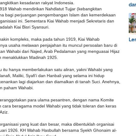
angkitkan kesadaran rakyat Indonesia.
da
918 Wahab mendirikan Nahdlatut Tujjar (kebangkitan
ana bagi perjuangan pengembangan Islam dan kemerdekaan
ganisiasi ini. Sementara Kiai Wahab menjadi Sekretaris dan
alah Kiai Bisri Syansuri.
Le
akin kompleks, maka pada tahun 1919, Kiai Wahab
arnya usaha melawan penjajahan itu muncul persoalan baru di
rakan Wahabi dari Najed, Arab Pedalaman yang menguasai Hijaz
an menaklukkan Madinah 1925.
ru itu hanya memberlakukan satu aliran, yakni Wahabi yang
afi, Maliki, Syafi'i dan Hanbali yang selama ini hidup
rkenankan lagi diajarkan dan diamalkan di tanah Suci. Anehnya,
an paham Wahabi.
beranggotakan para ulama pesantren, dengan nama Komite
h cara beragama model Wahabi yang tidak toleran dan keras
Aziz.
organisasi yang kuat dan besar, maka dibentuklah organisai
nuari 1926. KH Wahab Hasbullah bersama Syekh Ghonaim al-