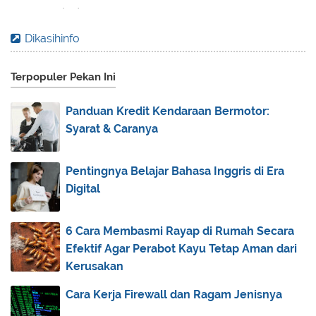
2017
(70)
►
2016
(83)
►
Dikasihinfo
2015
(30)
►
Terpopuler Pekan Ini
2014
(44)
►
2013
(173)
▼
Panduan Kredit Kendaraan Bermotor:
December
(2)
►
Syarat & Caranya
November
(3)
►
October
(1)
►
Pentingnya Belajar Bahasa Inggris di Era
Digital
September
(5)
►
August
(31)
►
6 Cara Membasmi Rayap di Rumah Secara
July
(83)
▼
Efektif Agar Perabot Kayu Tetap Aman dari
Do’a Halal Bi Halal
Kerusakan
Berburu Lailatul Qadar, Malam 1000 Bulan
Cara Kerja Firewall dan Ragam Jenisnya
Lailatul Qadar, Tepatnya Malam 21 atau 27?