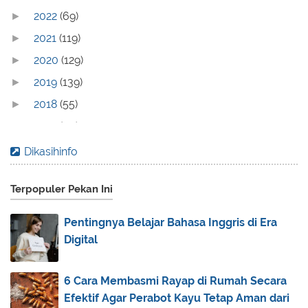
2022
(69)
►
2021
(119)
►
2020
(129)
►
2019
(139)
►
2018
(55)
►
2017
(70)
►
2016
(83)
►
Dikasihinfo
2015
(30)
►
Terpopuler Pekan Ini
2014
(44)
►
2013
(173)
▼
Pentingnya Belajar Bahasa Inggris di Era
December
(2)
►
Digital
November
(3)
►
October
(1)
►
6 Cara Membasmi Rayap di Rumah Secara
Efektif Agar Perabot Kayu Tetap Aman dari
September
(5)
►