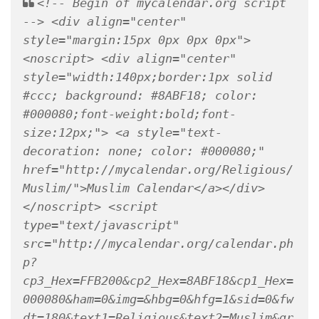
<!-- Begin of mycalendar.org script 
--> <div align="center" 
style="margin:15px 0px 0px 0px"> 
<noscript> <div align="center" 
style="width:140px;border:1px solid 
#ccc; background: #8ABF18; color: 
#000080;font-weight:bold;font-
size:12px;"> <a style="text-
decoration: none; color: #000080;" 
href="http://mycalendar.org/Religious/
Muslim/">Muslim Calendar</a></div> 
</noscript> <script 
type="text/javascript" 
src="http://mycalendar.org/calendar.ph
p?
cp3_Hex=FFB200&cp2_Hex=8ABF18&cp1_Hex=
000080&ham=0&img=&hbg=0&hfg=1&sid=0&fw
dt=180&text1=Religious&text2=Muslim&gr