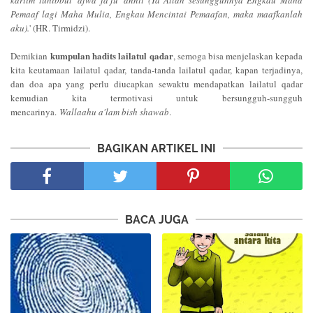
Pemaaf lagi Maha Mulia, Engkau Mencintai Pemaafan, maka maafkanlah
aku).
' (HR. Tirmidzi).
kumpulan hadits lailatul qadar
Demikian
, semoga bisa menjelaskan kepada
kita keutamaan lailatul qadar, tanda-tanda lailatul qadar, kapan terjadinya,
dan doa apa yang perlu diucapkan sewaktu mendapatkan lailatul qadar
kemudian kita termotivasi untuk bersungguh-sungguh
mencarinya.
Wallaahu a'lam bish shawab
.
BAGIKAN ARTIKEL INI
BACA JUGA