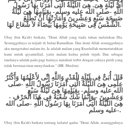
أَىُّ لَيْلَةٍ هِىَ. هِىَ اللَّيْلَةُ الَّتِى أَمَرَنَا بِهَا رَسُولُ
اللَّهِ -صلى الله عليه وسلم- بِقِيَامِهَا هِىَ لَيْلَةُ
صَبِيحَةِ سَبْعٍ وَعِشْرِينَ وَأَمَارَتُهَا أَنْ تَطْلُعَ
الشَّمْسُ فِى صَبِيحَةِ يَوْمِهَا بَيْضَاءَ لاَ شُعَاعَ لَهَا.
Ubay (bin Ka'ab) berkata, "Demi Allah yang tiada tuhan melainkan Dia.
Sesungguhnya ia terjadi di bulan Ramadhan. Dan demi Allah sesungguhnya
aku mengetahui malam itu. Ia adalah malam yang Rasulullah memerintahkan
kami untuk qiyamullail, yaitu malam kedua puluh tujuh. Dan sebagai
tandanya adalah pada pagi harinya matahari terbit dengan cahaya putih yang
tidak bersinar-sinar menyilaukan." (HR. Muslim)
قَالَ أُبَىٌّ فِى لَيْلَةِ الْقَدْرِ وَاللَّهِ إِنِّى لأَعْلَمُهَا وَأَكْثَرُ
عِلْمِى هِىَ اللَّيْلَةُ الَّتِى أَمَرَنَا رَسُولُ اللَّهِ -صلى
الله عليه وسلم- بِقِيَامِهَا هِىَ لَيْلَةُ سَبْعٍ
وَعِشْرِينَ - وَإِنَّمَا شَكَّ شُعْبَةُ فِى هَذَا الْحَرْفِ -
هِىَ اللَّيْلَةُ الَّتِى أَمَرَنَا بِهَا رَسُولُ اللَّهِ -صلى الله
عليه وسلم-.
Ubay (bin Ka'ab) berkata tentang lailatul qadar, "Demi Allah, sesungguhnya