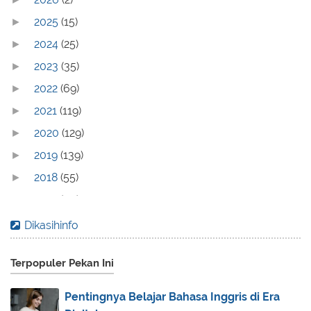
2025
(15)
►
2024
(25)
►
2023
(35)
►
2022
(69)
►
2021
(119)
►
2020
(129)
►
2019
(139)
►
2018
(55)
►
2017
(70)
►
2016
(83)
►
Dikasihinfo
2015
(30)
►
Terpopuler Pekan Ini
2014
(44)
►
2013
(173)
▼
Pentingnya Belajar Bahasa Inggris di Era
December
(2)
►