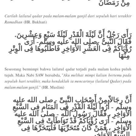
مِنْ رَمَضَانَ
Carilah lailatul qadar pada malam-malam ganjil dari sepuluh hari terakhir
Ramadhan
(HR. Bukhari)
رَأَى رَجُلٌ أَنَّ لَيْلَةَ الْقَدْرِ لَيْلَةُ سَبْعٍ وَعِشْرِينَ.
فَقَالَ النَّبِىُّ -صلى الله عليه وسلم- أَرَى
رُؤْيَاكُمْ فِى الْعَشْرِ الأَوَاخِرِ فَاطْلُبُوهَا فِى الْوِتْرِ
مِنْهَا
Seseorang bermimpi bahwa lailatul qadar terjadi pada malam kedua puluh
tujuh. Maka Nabi SAW bersabda, "
Aku melihat mimpi kalian bertemu pada
sepuluh hari terakhir, maka hendaklah ia mencarinya (lailatul Qadar) pada
malam-malam ganjil.
" (HR. Muslim)
أَنَّ رِجَالاً مِنْ أَصْحَابِ النَّبِىِّ - صلى الله عليه
وسلم - أُرُوا لَيْلَةَ الْقَدْرِ فِى الْمَنَامِ فِى السَّبْعِ
الأَوَاخِرِ ، فَقَالَ رَسُولُ اللَّهِ - صلى الله عليه
وسلم - أَرَى رُؤْيَاكُمْ قَدْ تَوَاطَأَتْ فِى السَّبْعِ
الأَوَاخِرِ ، فَمَنْ كَانَ مُتَحَرِّيَهَا فَلْيَتَحَرَّهَا فِى
السَّبْعِ الأَوَاخِرِ