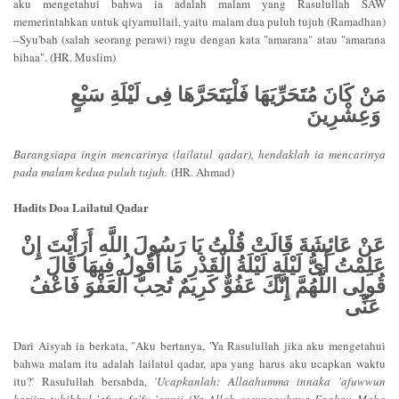
aku mengetahui bahwa ia adalah malam yang Rasulullah SAW
memerintahkan untuk qiyamullail, yaitu malam dua puluh tujuh (Ramadhan)
–Syu'bah (salah seorang perawi) ragu dengan kata "amarana" atau "amarana
bihaa". (HR. Muslim)
مَنْ كَانَ مُتَحَرِّيَهَا فَلْيَتَحَرَّهَا فِى لَيْلَةِ سَبْعٍ
وَعِشْرِينَ
Barangsiapa ingin mencarinya (lailatul qadar), hendaklah ia mencarinya
pada malam kedua puluh tujuh.
(HR. Ahmad)
Hadits Doa Lailatul Qadar
عَنْ عَائِشَةَ قَالَتْ قُلْتُ يَا رَسُولَ اللَّهِ أَرَأَيْتَ إِنْ
عَلِمْتُ أَىُّ لَيْلَةٍ لَيْلَةُ الْقَدْرِ مَا أَقُولُ فِيهَا قَالَ
قُولِى اللَّهُمَّ إِنَّكَ عَفُوٌّ كَرِيمٌ تُحِبُّ الْعَفْوَ فَاعْفُ
عَنِّى
Dari Aisyah ia berkata, "Aku bertanya, 'Ya Rasulullah jika aku mengetahui
bahwa malam itu adalah lailatul qadar, apa yang harus aku ucapkan waktu
itu?' Rasulullah bersabda, '
Ucapkanlah: Allaahumma innaka 'afuwwun
kariim tuhibbul 'afwa fa'fu 'annii (Ya Allah sesungguhnya Engkau Maha