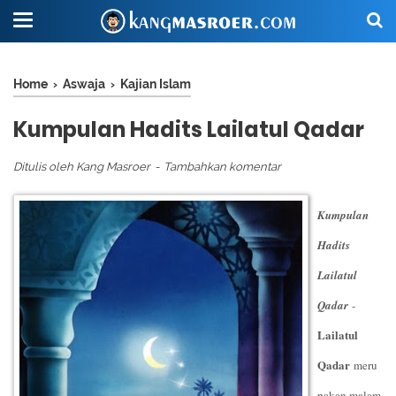
Home
›
Aswaja
›
Kajian Islam
Kumpulan Hadits Lailatul Qadar
Ditulis oleh
Kang Masroer
Tambahkan komentar
Kumpulan
Hadits
Lailatul
Qadar
-
Lailatul
Qadar
meru
pakan malam