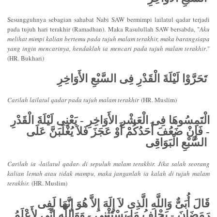
Sesungguhnya sebagian sahabat Nabi SAW bermimpi lailatul qadar terjadi
pada tujuh hari terakhir (Ramadhan). Maka Rasulullah SAW bersabda, "
Aku
melihat mimpi kalian bertemu pada tujuh malam terakhir, maka barangsiapa
yang ingin mencarinya, hendaklah ia mencari pada tujuh malam terakhir
."
(HR. Bukhari)
تَحَرَّوْا لَيْلَةَ الْقَدْرِ فِى السَّبْعِ الأَوَاخِرِ
Carilah lailatul qadar pada tujuh malam terakhir
(HR. Muslim)
الْتَمِسُوهَا فِى الْعَشْرِ الأَوَاخِرِ - يَعْنِى لَيْلَةَ الْقَدْرِ
- فَإِنْ ضَعُفَ أَحَدُكُمْ أَوْ عَجَزَ فَلاَ يُغْلَبَنَّ عَلَى
السَّبْعِ الْبَوَاقِى
Carilah ia -lailatul qadar- di sepuluh malam terakhir. Jika salah seorang
kalian lemah atau tidak mampu, maka janganlah ia kalah di tujuh malam
terakhir.
(HR. Muslim)
قَالَ أُبَىٌّ وَاللَّهِ الَّذِى لاَ إِلَهَ إِلاَّ هُوَ إِنَّهَا لَفِى
رَمَضَانَ - يَحْلِفُ مَا يَسْتَثْنِى - وَوَاللَّهِ إِنِّى لأَعْلَمُ