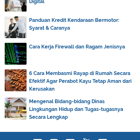
Digital
November
(3)
►
October
(1)
►
Panduan Kredit Kendaraan Bermotor:
Syarat & Caranya
September
(5)
►
August
(31)
►
Cara Kerja Firewall dan Ragam Jenisnya
July
(83)
▼
Do’a Halal Bi Halal
Berburu Lailatul Qadar, Malam 1000 Bulan
6 Cara Membasmi Rayap di Rumah Secara
Lailatul Qadar, Tepatnya Malam 21 atau 27?
Efektif Agar Perabot Kayu Tetap Aman dari
Kumpulan Hadits Lailatul Qadar
Kerusakan
Kajian Fiqih Romadhon: Sholat Idul Fitri
Mengenal Bidang-bidang Dinas
Kajian Fiqih Romadhon: Zakat Fitrah
Lingkungan Hidup dan Tugas-tugasnya
Secara Lengkap
Kajian Fiqih Romadhon: Puasa
Kajian Fiqih Romadhon: Sholat
Cara Pasang Widget Hadits Online di Blog