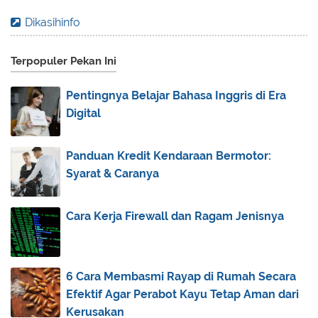
October
(10)
►
Dikasihinfo
September
(25)
►
Terpopuler Pekan Ini
August
(13)
►
July
(8)
►
Pentingnya Belajar Bahasa Inggris di Era
June
(7)
►
Digital
May
(12)
►
April
(8)
►
Panduan Kredit Kendaraan Bermotor:
Syarat & Caranya
March
(6)
▼
Mau Sewa Bulanan Atau Tahunan? Inilah Untung
Ruginya
Cara Kerja Firewall dan Ragam Jenisnya
Inilah Biodata Syahrini, Penyanyi yang Glamor
Tapi...
Langkah Mudah Merawat Listrik Panel Surya yang
6 Cara Membasmi Rayap di Rumah Secara
Bis...
Efektif Agar Perabot Kayu Tetap Aman dari
Harga LG V Terbaru Beserta Spesifikasinya
Kerusakan