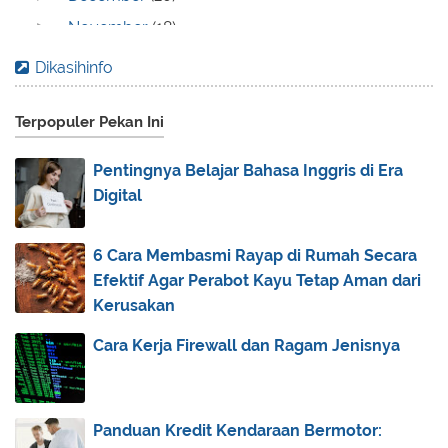
November
(18)
►
October
(10)
►
Dikasihinfo
September
(25)
►
Terpopuler Pekan Ini
August
(13)
►
July
(8)
►
Pentingnya Belajar Bahasa Inggris di Era
June
(7)
▼
Digital
Yuk Belajar Tips Realistis: Belajar Membeli Saham ...
Macam-macam Alergi pada Anak dan Cara
6 Cara Membasmi Rayap di Rumah Secara
Pencegahannya
Efektif Agar Perabot Kayu Tetap Aman dari
Persiapkan 5 Hal Berikut Sebelum Berakhir Pekan
Kerusakan
di...
Cara Kerja Firewall dan Ragam Jenisnya
Inilah Spesifikasi New Veloz, Mobil Keluarga Terba...
Mengenal dr. Rini Hersetyati, SpM, Salah Satu
Dokt...
Panduan Kredit Kendaraan Bermotor:
Cara Membuat Mainan yang Unik dari Berbagai