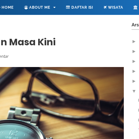
HOME
ABOUT ME
DAFTAR ISI
WISATA
Ars
n Masa Kini
►
►
ntar
►
►
►
▼