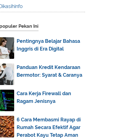
August
(18)
►
Dikasihinfo
July
(13)
►
June
(10)
►
populer Pekan Ini
May
(7)
►
April
(11)
▼
Pentingnya Belajar Bahasa
Inggris di Era Digital
Keuntungan Membeli Rumah
untuk Investasi di Masa P...
Cara Mengelola Keuangan Rumah
Panduan Kredit Kendaraan
Tangga di Masa Pandemi
Bermotor: Syarat & Caranya
Inilah LG Dual Cool, AC Inverter
Hemat Berlipat ya...
Cara Kerja Firewall dan
Cara Membuat Tas dari Bungkus
Ragam Jenisnya
Deterjen
Tips Memilih Bank yang Cocok
6 Cara Membasmi Rayap di
untuk Menabung
Rumah Secara Efektif Agar
Face Recognition Bank BRI
Perabot Kayu Tetap Aman