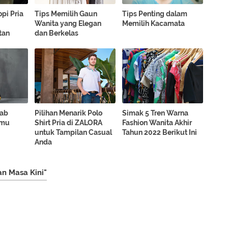
pi Pria
Tips Memilih Gaun
Tips Penting dalam
Wanita yang Elegan
Memilih Kacamata
tan
dan Berkelas
jab
Pilihan Menarik Polo
Simak 5 Tren Warna
amu
Shirt Pria di ZALORA
Fashion Wanita Akhir
untuk Tampilan Casual
Tahun 2022 Berikut Ini
Anda
n Masa Kini"