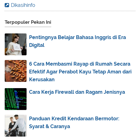
Dikasihinfo
Inilah 5 Keunggulan Lantai Teraso yang Perlu Anda
...
Terpopuler Pekan Ini
Aksesoris Laptop yang Mendukung Aktivitas
Travelin...
Pentingnya Belajar Bahasa Inggris di Era
RPP Blended Learning PAI Kelas XII Lengkap
Digital
Doa Selamat Dunia Akhirat
Eyevit, Cara Mudah Jaga Kesehatan Mata di Masa
6 Cara Membasmi Rayap di Rumah Secara
Pan...
Efektif Agar Perabot Kayu Tetap Aman dari
Cara Mudah Jaga Daya Tahan Tubuh di Era Normal
Kerusakan
Baru
Cara Kerja Firewall dan Ragam Jenisnya
Ini Dia Model Kacamata yang Cocok untuk Bentuk
Waj...
Pilihan Es Jadul yang Enak
Panduan Kredit Kendaraan Bermotor:
Mengenal Urutan Asmaul Husna dan Artinya
Syarat & Caranya
Inilah Keunggulan Kasur Latex yang Harus Kamu
Ketahui