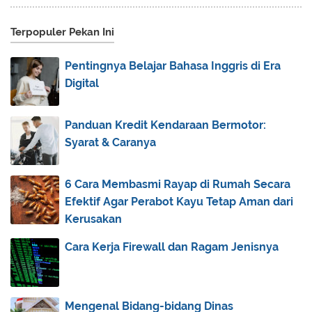
June
(8)
►
Terpopuler Pekan Ini
May
(6)
►
April
(8)
►
Pentingnya Belajar Bahasa Inggris di Era
March
(13)
▼
Digital
Ini Cara Mengelola Dana Investasi yang Tepat di
Ap...
Panduan Kredit Kendaraan Bermotor:
Tips Memilih Permen Sehat yang Aman Dikonsumsi
Syarat & Caranya
Anak
5 Warna Rambut yang Cocok untuk Wanita Berkulit
6 Cara Membasmi Rayap di Rumah Secara
Ku...
Efektif Agar Perabot Kayu Tetap Aman dari
Apa Itu Sponsor Anak di Wahana Visi Indonesia?
Kerusakan
4 Tips Pesan Tiket Bus dan Travel Online secara Pr...
Cara Kerja Firewall dan Ragam Jenisnya
Mau Buka Tabungan Online? Berikut Cara
Mudahnya!
Mengenal Macam-macam Kanstin Beton dan
Mengenal Bidang-bidang Dinas
Manfaatnya