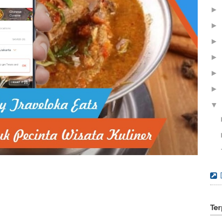
►
►
►
►
►
►
▼
Ter