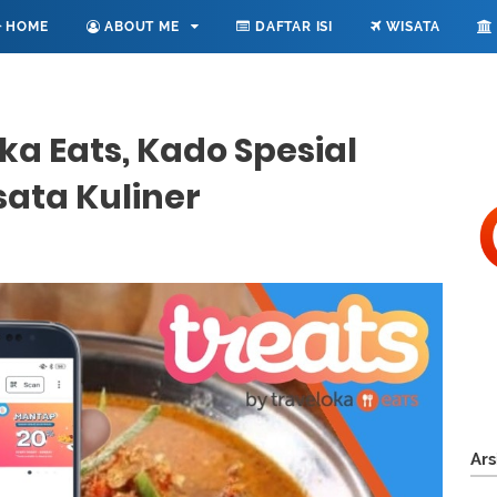
HOME
ABOUT ME
DAFTAR ISI
WISATA
ka Eats, Kado Spesial
sata Kuliner
Ars