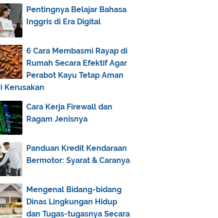
May
(5)
►
Pentingnya Belajar Bahasa
Inggris di Era Digital
April
(9)
►
March
(16)
▼
6 Cara Membasmi Rayap di
Menghormati dan Menyayangi
Rumah Secara Efektif Agar
Orang Tua dan Guru
Perabot Kayu Tetap Aman
Keunggulan Popbela.com Jika
ri Kerusakan
Dibandingkan dengan Si...
Lakukan 5 Hal Berikut Ini Sebelum
Cara Kerja Firewall dan
Beli Mobil Bekas
Ragam Jenisnya
Harga HP iPhone 6 Beserta Fitur
Unggulannya
Panduan Kredit Kendaraan
Cara Memutihkan Wajah Pria
Bermotor: Syarat & Caranya
dengan Bahan Alami
Wujudkan Niat Naik Haji dengan
Mengenal Bidang-bidang
Menabung di Bank Sy...
Dinas Lingkungan Hidup
Manfaat Aplikasi Payroll untuk
dan Tugas-tugasnya Secara