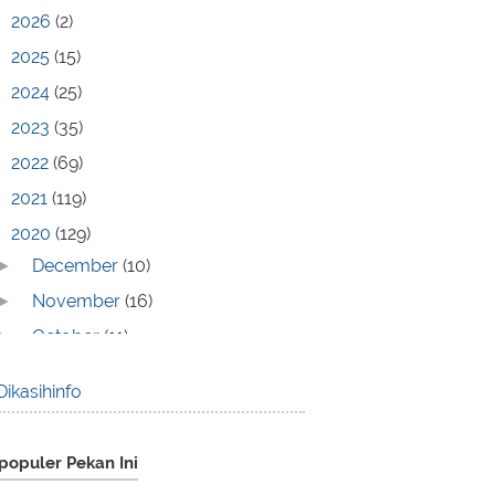
2026
(2)
2025
(15)
2024
(25)
2023
(35)
2022
(69)
2021
(119)
2020
(129)
December
(10)
►
November
(16)
►
October
(11)
►
September
(9)
►
Dikasihinfo
August
(13)
►
July
(13)
►
populer Pekan Ini
June
(13)
►