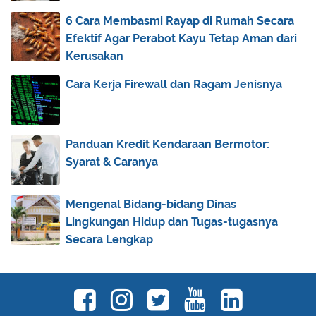
Fakta Unik Natasha Wilona
6 Cara Membasmi Rayap di Rumah Secara
Efektif Agar Perabot Kayu Tetap Aman dari
Inilah 5 Pilihan Model Rambut Pendek untuk Wajah
B...
Kerusakan
Cara Mengatasi Rambut Kering dengan 5 Bahan
Cara Kerja Firewall dan Ragam Jenisnya
Alami
Popbela.com, Situs Fashion Terbaik yang Paling
Rec...
Panduan Kredit Kendaraan Bermotor:
4 Smartphone Gaming yang Sedang Booming di
Syarat & Caranya
Kalanga...
Laris di Pasaran, Inilah Berbagai Kelebihan
Mengenal Bidang-bidang Dinas
Samsun...
Lingkungan Hidup dan Tugas-tugasnya
Tips Memilih Oli Mesin yang Ideal untuk Kendaraan
Secara Lengkap
...
Rekomendasi Perpaduan Warna Cat Rumah
Kebangkitan Mutiara Hitam, Mampukah Mereka
‘Meniku...