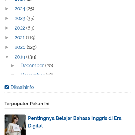
2024
(25)
►
2023
(35)
►
2022
(69)
►
2021
(119)
►
2020
(129)
►
2019
(139)
▼
December
(20)
►
November
(18)
▼
Bersama Trans Studio Bandung, Liburan Jadi Lebih
Dikasihinfo
Seru
Live Streaming Liga 1 2019: Persija Jakarta vs Per...
Terpopuler Pekan Ini
Mengenal Perbedaan Asuransi Syariah dan
Konvensional
Pentingnya Belajar Bahasa Inggris di Era
Digital
Agar Sukses Kuliah Online, Atur Manajemen Waktu
de...