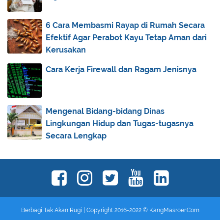
B...
Cara Mengatasi Rambut Kering dengan 5 Bahan
6 Cara Membasmi Rayap di Rumah Secara
Alami
Efektif Agar Perabot Kayu Tetap Aman dari
Popbela.com, Situs Fashion Terbaik yang Paling
Kerusakan
Rec...
Cara Kerja Firewall dan Ragam Jenisnya
4 Smartphone Gaming yang Sedang Booming di
Kalanga...
Laris di Pasaran, Inilah Berbagai Kelebihan
Mengenal Bidang-bidang Dinas
Samsun...
Lingkungan Hidup dan Tugas-tugasnya
Tips Memilih Oli Mesin yang Ideal untuk Kendaraan
Secara Lengkap
...
Rekomendasi Perpaduan Warna Cat Rumah
Kebangkitan Mutiara Hitam, Mampukah Mereka
‘Meniku...
Bukan Sekadar Formalitas, Ternyata Ada Fungsi
Lain...
Berbagi Tak Akan Rugi | Copyright 2016-2022 ©
KangMasroer.Com