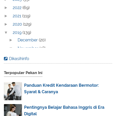
2022
(69)
►
2021
(119)
►
2020
(129)
►
2019
(139)
▼
December
(20)
►
November
(18)
▼
Bersama Trans Studio Bandung, Liburan Jadi Lebih
Dikasihinfo
Seru
Live Streaming Liga 1 2019: Persija Jakarta vs Per...
Terpopuler Pekan Ini
Mengenal Perbedaan Asuransi Syariah dan
Konvensional
Panduan Kredit Kendaraan Bermotor:
Syarat & Caranya
Agar Sukses Kuliah Online, Atur Manajemen Waktu
de...
Fakta Unik Natasha Wilona
Pentingnya Belajar Bahasa Inggris di Era
Digital
Inilah 5 Pilihan Model Rambut Pendek untuk Wajah