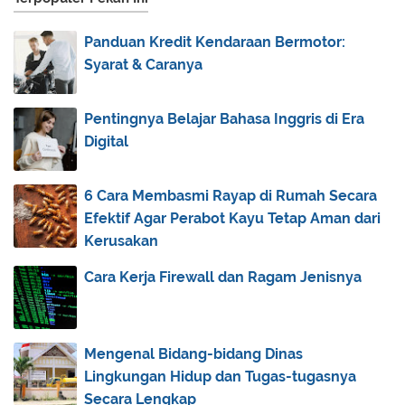
Berku...
Panduan Kredit Kendaraan Bermotor:
Inilah 5 Manfaat Melakukan Service Motor Secara
Syarat & Caranya
Be...
Berkat TrueMoney, Mengirim Uang Kepada Ibu
Jadi Se...
Pentingnya Belajar Bahasa Inggris di Era
Digital
Daftar HP Samsung Murah dengan RAM 3 GB
Mengenal 3 Fase Menstruasi yang Dialami Wanita
6 Cara Membasmi Rayap di Rumah Secara
6 Tips Untuk Memilih Jasa Pembuatan Website
Efektif Agar Perabot Kayu Tetap Aman dari
Luka Lecet: Perawatan dan Proses
Kerusakan
Penyembuhannya
Cara Kerja Firewall dan Ragam Jenisnya
Ingin Memulai Usaha? Perhatikan 5 Tips Berikut Ini
5 Macam Permainan Anak Usia Dini yang Edukatif
Begini Cara Menggunakan Sabun Pembersih Food
Mengenal Bidang-bidang Dinas
Grade...
Lingkungan Hidup dan Tugas-tugasnya
Intip 5 Kota di Indonesia yang Aman untuk Solo
Secara Lengkap