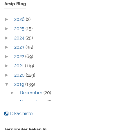
Arsip Blog
2026
(2)
►
2025
(15)
►
2024
(25)
►
2023
(35)
►
2022
(69)
►
2021
(119)
►
2020
(129)
►
2019
(139)
▼
December
(20)
►
November
(18)
►
October
(10)
►
Dikasihinfo
September
(25)
▼
Jangkau Pasar Lebih Luas Berkat Website yang
Terpopuler Pekan Ini