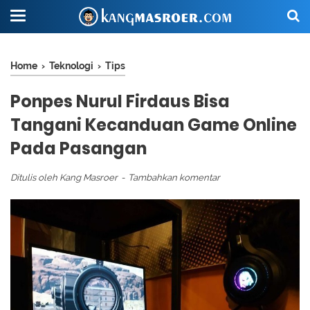
Home
›
Teknologi
›
Tips
Ponpes Nurul Firdaus Bisa
Tangani Kecanduan Game Online
Pada Pasangan
Ditulis oleh
Kang Masroer
Tambahkan komentar